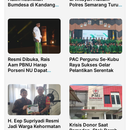
Bumdesa di Kandang
Polres Semarang Turun
sapi
pada 2024, Namun
Kerugian Materiil
Meningkat
Resmi Dibuka, Rais
PAC Pergunu Se-Kubu
Aam PBNU Harap
Raya Sukses Gelar
Porseni NU Dapat
Pelantikan Serentak
Lahirkan Kader Militan
H. Eep Supriyadi Resmi
Krisis Donor Saat
Jadi Warga Kehormatan