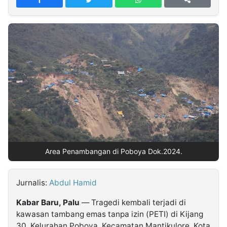
MULTIMEDIA
INDONESIA
Partner
Insight
Suara
Lens
Daily
Jalan
Idealita
Kita
Dinamikapost.com
Radar
Seedbacklink
NTB
Time
IDN
Jogja
Rakyat
News
Notice
Baru
Follow
Kabarbaru
Area Penambangan di Poboya Dok.2024.
Jurnalis:
Abdul Hamid
Kabar Baru, Palu
— Tragedi kembali terjadi di
kawasan tambang emas tanpa izin (PETI) di Kijang
30, Kelurahan Poboya, Kecamatan Mantikulore, Kota