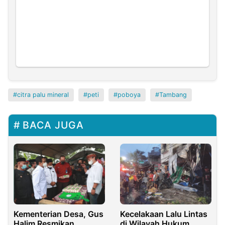
citra palu mineral
peti
poboya
Tambang
BACA JUGA
Kementerian Desa, Gus
Kecelakaan Lalu Lintas
Halim Resmikan
di Wilayah Hukum