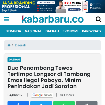
BERANDA
NASIONAL
DAERAH
EKONOMI
PARIWISATA
Informasi
KabarbaruTV
Kirim
Tentang
Daerah
Iklan
Berita
Kami
DAERAH
Berita
Dua Penambang Tewas
Nasional
International
Olahraga
Entertainment
Daerah
Pariwisata
Kuliner
Kolom
Tertimpa Longsor di Tambang
Emas Ilegal Poboya, Minim
Penindakan Jadi Sorotan
Network
04/06/2025
|
|
1
views
PT
TREETAN