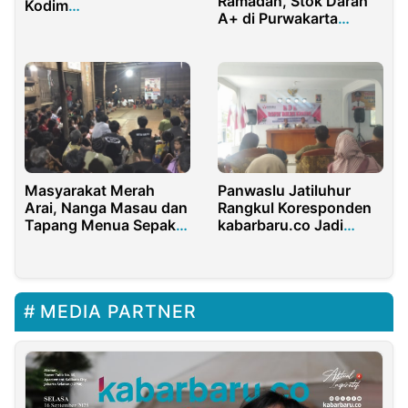
Ramadan, Stok Darah
Kodim
A+ di Purwakarta
0619/Purwakarta
Terbatas
Masyarakat Merah
Panwaslu Jatiluhur
Arai, Nanga Masau dan
Rangkul Koresponden
Tapang Menua Sepakat
kabarbaru.co Jadi
Menangkan Noven
Pemateri Dalam RDK
Honarius
Publikasi dan
Dokumentasi
MEDIA PARTNER