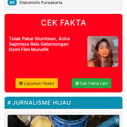
Diskominfo Purwakarta
CEK FAKTA
Tolak Pakai Stuntman, Acha
Septriasa Rela Gelantungan
Demi Film Munafik
Laporkan Hoaks
Cek Fakta Lain
JURNALISME HIJAU