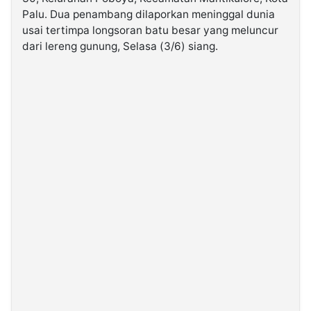
Palu. Dua penambang dilaporkan meninggal dunia
usai tertimpa longsoran batu besar yang meluncur
©
Kabarbaru.co
dari lereng gunung, Selasa (3/6) siang.
-
2026
PT.
Kabarbaru
Media
Holding