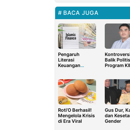
BACA JUGA
Pengaruh
Kontroversi
Literasi
Balik Politi
Keuangan
Program KI
Syariah terhadap
Kuliah oleh
Minat
Anggota D
Mahasiswa
Antara Man
Menjadi
dan Risiko
Nasabah Bank
Gus Dur, Ka
Roti’O Berhasil!
dan Keseta
Mengelola Krisis
Gender
di Era Viral