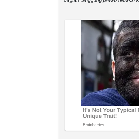
bagian tanggung jawab redaksi
k