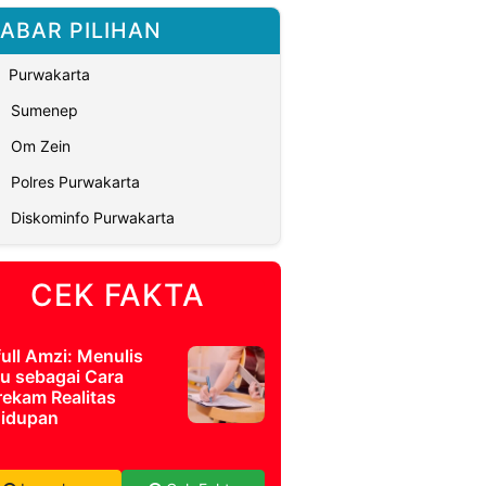
ABAR PILIHAN
Purwakarta
Sumenep
Om Zein
Polres Purwakarta
Diskominfo Purwakarta
CEK FAKTA
full Amzi: Menulis
u sebagai Cara
ekam Realitas
idupan