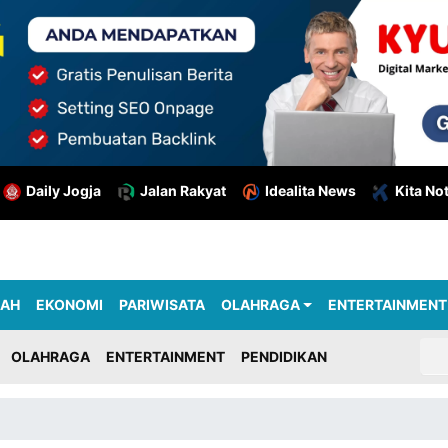
Daily Jogja
Jalan Rakyat
Idealita News
Kita No
RAH
EKONOMI
PARIWISATA
OLAHRAGA
ENTERTAINMENT
OLAHRAGA
ENTERTAINMENT
PENDIDIKAN