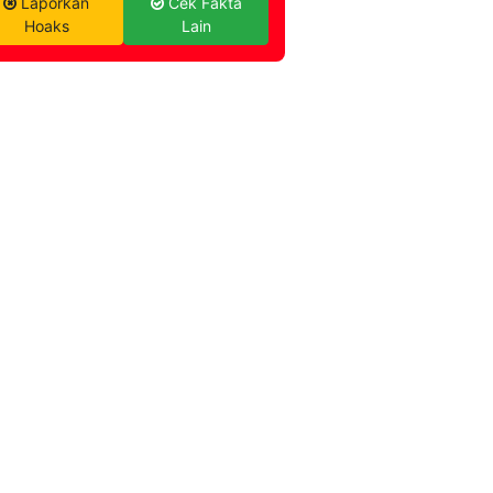
Laporkan
Cek Fakta
Hoaks
Lain