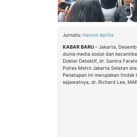
©
Kabarbaru.co
-
2026
Jurnalis:
Hanum Aprilia
KABAR BARU
– Jakarta, Desemb
PT.
Kabarbaru
dunia media sosial dan kecantika
Media
Holding
Dokter Detektif, dr. Samira Fara
Polres Metro Jakarta Selatan at
Penetapan ini merupakan tindak l
sejawatnya, dr. Richard Lee, MA