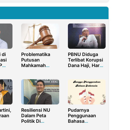
 di
Problematika
PBNU Diduga
sasi
Putusan
Terlibat Korupsi
P
Mahkamah
Dana Haji, Harus
Konstitusi Uji
Segera Ada
PR:
Formil Undang-
Muktamar Luar
faat
Undang Cipta
Biasa
Kerja
rtini,
Resiliensi NU
Pudarnya
raan
Dalam Peta
Penggunaan
Politik Di
Bahasa
Kalimantan
Indonesia di Era