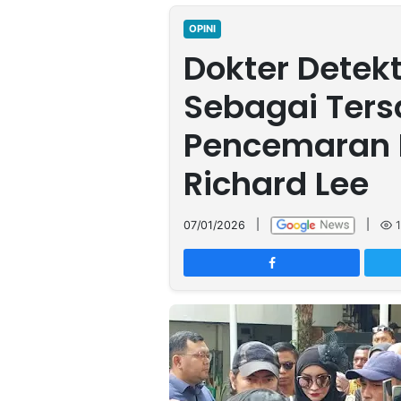
MULTIMEDIA
INDONESIA
OPINI
Dokter Detekt
Partner
Sebagai Ter
Insight
Suara
Lens
Daily
Jalan
Idealita
Kita
Dinamikapost.com
Radar
Seedbacklink
Pencemaran 
NTB
Time
IDN
Jogja
Rakyat
News
Notice
Baru
Richard Lee
Follow
Kabarbaru
07/01/2026
|
|
1