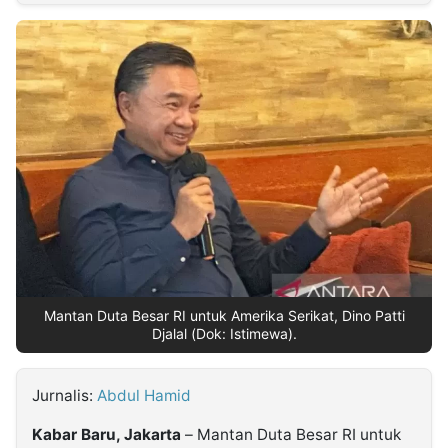
MULTIMEDIA
INDONESIA
Partner
Insight
Suara
Lens
Daily
Jalan
Idealita
Kita
Radar
Seedbacklink
NTB
Time
IDN
Jogja
Rakyat
News
Notice
Baru
Follow
Kabarbaru
Mantan Duta Besar RI untuk Amerika Serikat, Dino Patti
Djalal (Dok: Istimewa).
Jurnalis:
Abdul Hamid
Kabar Baru, Jakarta
– Mantan Duta Besar RI untuk