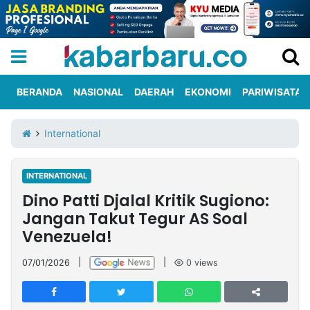
BERANDA
NASIONAL
DAERAH
EKONOMI
PARIWISATA
Informasi
KabarbaruTV
Kirim
Tentang
International
Iklan
Berita
Kami
INTERNATIONAL
Berita
Dino Patti Djalal Kritik Sugiono:
Nasional
International
Olahraga
Entertainment
Daerah
Pariwisata
Kuliner
Kolom
Jangan Takut Tegur AS Soal
Venezuela!
Network
07/01/2026
|
|
0
views
PT
TREETAN