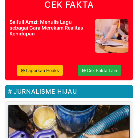
CEK FAKTA
Saifull Amzi: Menulis Lagu
sebagai Cara Merekam Realitas
Kehidupan
Laporkan Hoaks
Cek Fakta Lain
JURNALISME HIJAU