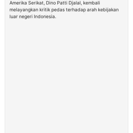
Amerika Serikat, Dino Patti Djalal, kembali
melayangkan kritik pedas terhadap arah kebijakan
©
luar negeri Indonesia.
Kabarbaru.co
-
2026
PT.
Kabarbaru
Media
Holding