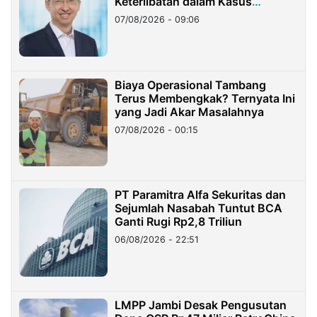
Keterlibatan dalam Kasus
Hilangnya Dana Nasabah Rp2,58
07/08/2026 - 09:06
Miliar
Biaya Operasional Tambang
Terus Membengkak? Ternyata Ini
yang Jadi Akar Masalahnya
07/08/2026 - 00:15
PT Paramitra Alfa Sekuritas dan
Sejumlah Nasabah Tuntut BCA
Ganti Rugi Rp2,8 Triliun
06/08/2026 - 22:51
LMPP Jambi Desak Pengusutan