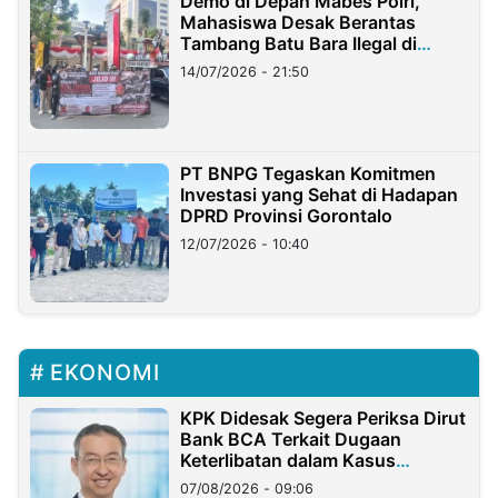
Demo di Depan Mabes Polri,
Mahasiswa Desak Berantas
Tambang Batu Bara Ilegal di
Lampung
14/07/2026 - 21:50
PT BNPG Tegaskan Komitmen
Investasi yang Sehat di Hadapan
DPRD Provinsi Gorontalo
12/07/2026 - 10:40
EKONOMI
KPK Didesak Segera Periksa Dirut
Bank BCA Terkait Dugaan
Keterlibatan dalam Kasus
Hilangnya Dana Nasabah Rp2,58
07/08/2026 - 09:06