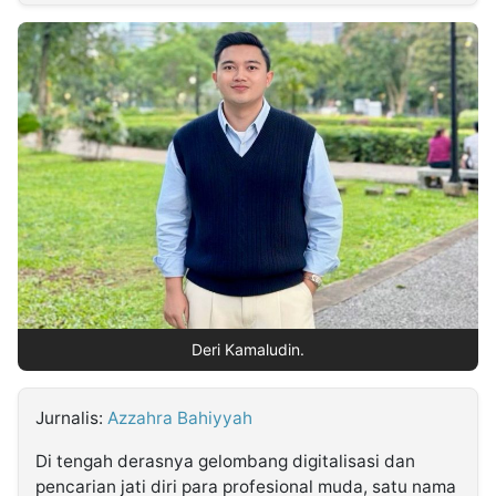
MULTIMEDIA
INDONESIA
Partner
Insight
Suara
Lens
Daily
Jalan
Idealita
Kita
Radar
Seedbacklink
NTB
Time
IDN
Jogja
Rakyat
News
Notice
Baru
Follow
Kabarbaru
Deri Kamaludin.
Jurnalis:
Azzahra Bahiyyah
Di tengah derasnya gelombang digitalisasi dan
pencarian jati diri para profesional muda, satu nama