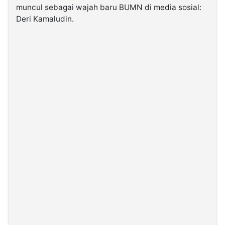
muncul sebagai wajah baru BUMN di media sosial:
Deri Kamaludin.
©
Kabarbaru.co
-
2026
PT.
Kabarbaru
Media
Holding