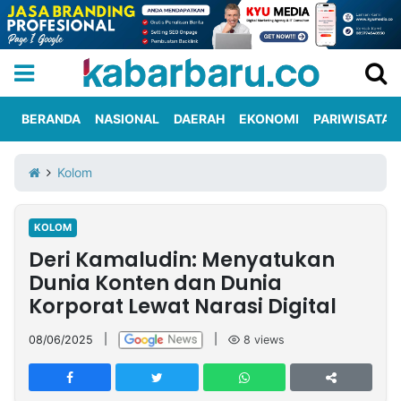
BERANDA
NASIONAL
DAERAH
EKONOMI
PARIWISATA
Informasi
KabarbaruTV
Kirim
Tentang
Kolom
Iklan
Berita
Kami
KOLOM
Berita
Deri Kamaludin: Menyatukan
Nasional
International
Olahraga
Entertainment
Daerah
Pariwisata
Kuliner
Kolom
Dunia Konten dan Dunia
Korporat Lewat Narasi Digital
Network
08/06/2025
|
|
8
views
PT
TREETAN