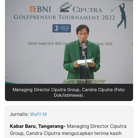
MULTIMEDIA
INDONESIA
Partner
Insight
Suara
Lens
Daily
Jalan
Idealita
Kita
Dinamikapost.com
Radar
Seedbacklink
NTB
Time
IDN
Jogja
Rakyat
News
Notice
Baru
Follow
Kabarbaru
Managing Director Ciputra Group, Candra Ciputra (Foto:
Dok/Istimewa).
Jurnalis:
Wafil M
Kabar Baru, Tangerang-
Managing Director Ciputra
Group, Candra Ciputra mengucapkan terima kasih