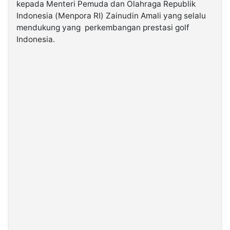
kepada Menteri Pemuda dan Olahraga Republik
Indonesia (Menpora RI) Zainudin Amali yang selalu
©
mendukung yang perkembangan prestasi golf
Kabarbaru.co
Indonesia.
-
2026
PT.
Kabarbaru
Media
Holding