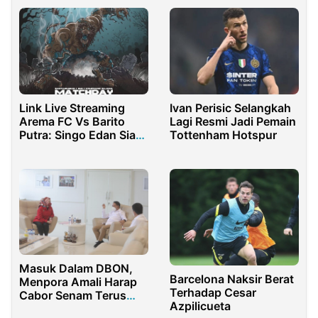
Link Live Streaming
Ivan Perisic Selangkah
Arema FC Vs Barito
Lagi Resmi Jadi Pemain
Putra: Singo Edan Siap
Tottenham Hotspur
Tampil All Out
Masuk Dalam DBON,
Barcelona Naksir Berat
Menpora Amali Harap
Terhadap Cesar
Cabor Senam Terus
Azpilicueta
Tingkatkan Prestasi