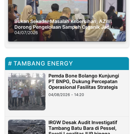
Bukan Sekadar Masalah Kebersihan, AZWI
Dorong Pengelolaan Sampah Organik Jadi
Solusi Krisis Iklim
04/07/2026
TAMBANG ENERGY
Pemda Bone Bolango Kunjungi
PT BNPG, Dukung Percepatan
Operasional Fasilitas Strategis
04/08/2026 - 14:20
IRGW Desak Audit Investigatif
Tambang Batu Bara di Pessel,
Soroti Legalitas IUP hingga