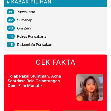
KABAR PILIHAN
Purwakarta
Sumenep
Om Zein
Polres Purwakarta
Diskominfo Purwakarta
CEK FAKTA
Tolak Pakai Stuntman, Acha
Septriasa Rela Gelantungan
Demi Film Munafik