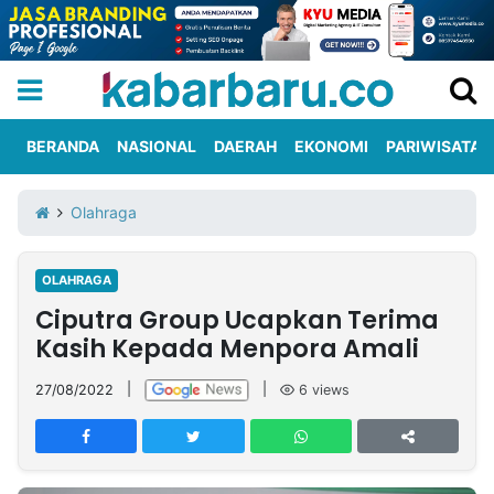
BERANDA
NASIONAL
DAERAH
EKONOMI
PARIWISATA
Informasi
KabarbaruTV
Kirim
Tentang
Olahraga
Iklan
Berita
Kami
OLAHRAGA
Berita
Ciputra Group Ucapkan Terima
Nasional
International
Olahraga
Entertainment
Daerah
Pariwisata
Kuliner
Kolom
Kasih Kepada Menpora Amali
27/08/2022
|
|
6
views
Network
PT
TREETAN