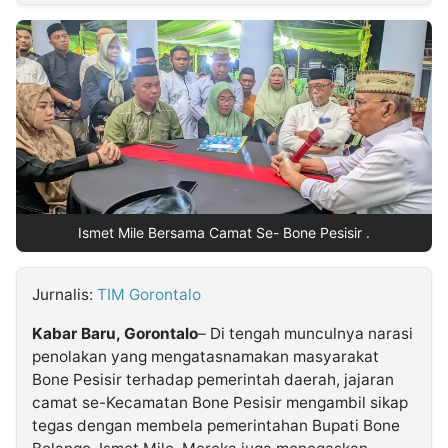
MULTIMEDIA
INDONESIA
Partner
Insight
Suara
Lens
Daily
Jalan
Idealita
Kita
Dinamikapost.com
Radar
Seedbacklink
NTB
Time
IDN
Jogja
Rakyat
News
Notice
Baru
Follow
Kabarbaru
Ismet Mile Bersama Camat Se- Bone Pesisir .
Jurnalis:
TIM Gorontalo
Kabar Baru, Gorontalo
– Di tengah munculnya narasi
penolakan yang mengatasnamakan masyarakat
Bone Pesisir terhadap pemerintah daerah, jajaran
camat se-Kecamatan Bone Pesisir mengambil sikap
tegas dengan membela pemerintahan Bupati Bone