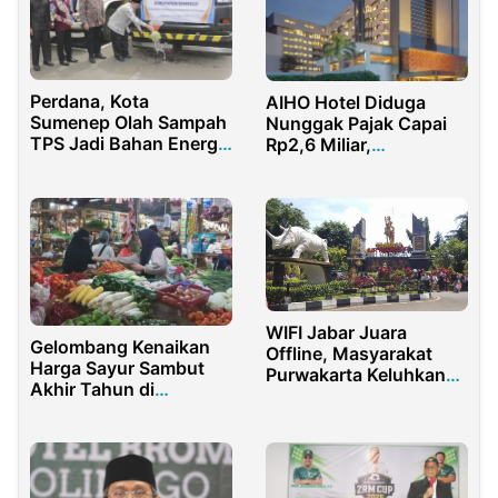
Perdana, Kota
AIHO Hotel Diduga
Sumenep Olah Sampah
Nunggak Pajak Capai
TPS Jadi Bahan Energi
Rp2,6 Miliar,
Alternatif
Manajemen Pilih
Bungkam
WIFI Jabar Juara
Gelombang Kenaikan
Offline, Masyarakat
Harga Sayur Sambut
Purwakarta Keluhkan
Akhir Tahun di
Akses Internet
Purwakarta
Terbatas