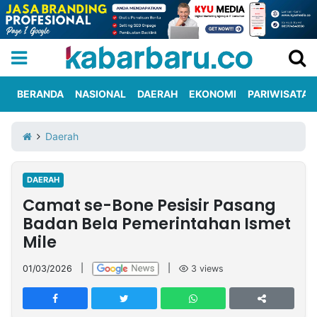
BERANDA
NASIONAL
DAERAH
EKONOMI
PARIWISATA
Informasi
KabarbaruTV
Kirim
Tentang
Daerah
Iklan
Berita
Kami
DAERAH
Berita
Camat se-Bone Pesisir Pasang
Nasional
International
Olahraga
Entertainment
Daerah
Pariwisata
Kuliner
Kolom
Badan Bela Pemerintahan Ismet
Mile
Network
01/03/2026
|
|
3
views
PT
TREETAN