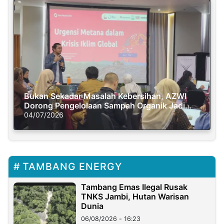
Bukan Sekadar Masalah Kebersihan, AZWI
Dorong Pengelolaan Sampah Organik Jadi
Solusi Krisis Iklim
04/07/2026
TAMBANG ENERGY
Tambang Emas Ilegal Rusak
TNKS Jambi, Hutan Warisan
Dunia
06/08/2026 - 16:23