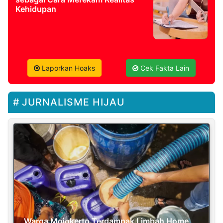
Kehidupan
Laporkan Hoaks
Cek Fakta Lain
JURNALISME HIJAU
Warga Mojokerto Terdampak Limbah Home