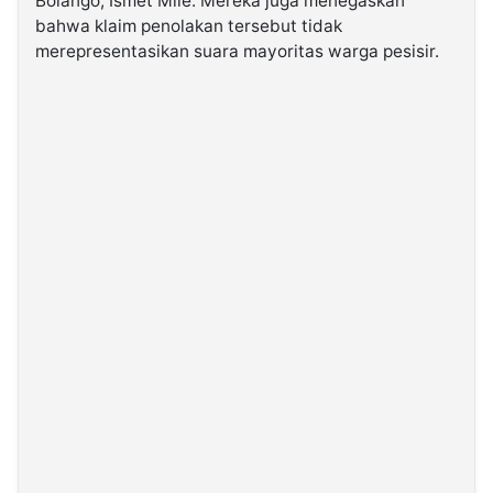
Bolango, Ismet Mile. Mereka juga menegaskan
bahwa klaim penolakan tersebut tidak
merepresentasikan suara mayoritas warga pesisir.
©
Kabarbaru.co
-
2026
PT.
Kabarbaru
Media
Holding