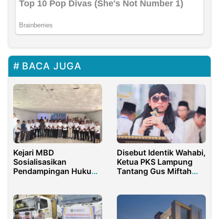
BACA JUGA
Kejari MBD
Disebut Identik Wahabi,
Sosialisasikan
Ketua PKS Lampung
Pendampingan Hukum
Tantang Gus Miftah
Pengelolaan Dana Desa
Ngaji Kitab
kepada Kades se-
Kecamatan Moa