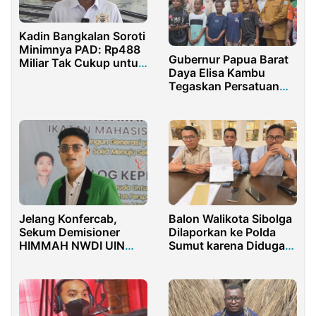
Kadin Bangkalan Soroti
Minimnya PAD: Rp488
Gubernur Papua Barat
Miliar Tak Cukup untuk
Daya Elisa Kambu
Majukan Daerah
Tegaskan Persatuan
dan Prioritas
Pembangunan dalam
Syukuran Pelantikan
Jelang Konfercab,
Balon Walikota Sibolga
Sekum Demisioner
Dilaporkan ke Polda
HIMMAH NWDI UIN
Sumut karena Diduga
Mataram Jadi Kandidat
Gelapkan Keuntungan
Kuat
Penjualan Nikel di
Sulawesi