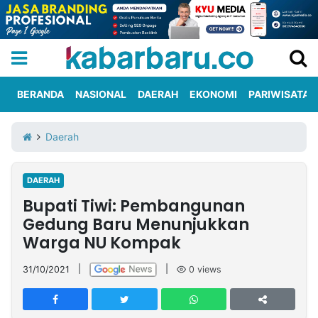
BERANDA
NASIONAL
DAERAH
EKONOMI
PARIWISATA
Informasi
KabarbaruTV
Kirim
Tentang
Daerah
Iklan
Berita
Kami
DAERAH
Berita
Bupati Tiwi: Pembangunan
Nasional
International
Olahraga
Entertainment
Daerah
Pariwisata
Kuliner
Kolom
Gedung Baru Menunjukkan
Warga NU Kompak
Network
31/10/2021
|
|
0
views
PT
TREETAN