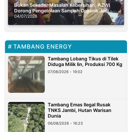
Bukan Sekadar Masalah Kebersihan, AZWI
Dorong Pengelolaan Sampah Organik Jadi
Solusi Krisis Iklim
04/07/2026
TAMBANG ENERGY
Tambang Lobang Tikus di Tilek
Diduga Milik Iin, Produksi 700 Kg
07/08/2026 - 19:02
Tambang Emas Ilegal Rusak
TNKS Jambi, Hutan Warisan
Dunia
06/08/2026 - 16:23