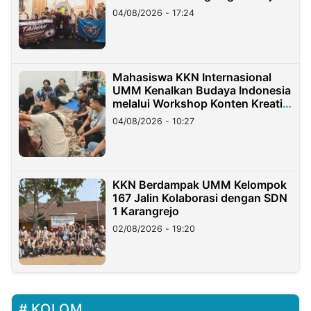
Migran Indonesia di Taiwan
04/08/2026 - 17:24
Mahasiswa KKN Internasional
UMM Kenalkan Budaya Indonesia
melalui Workshop Konten Kreatif
di Taiwan
04/08/2026 - 10:27
KKN Berdampak UMM Kelompok
167 Jalin Kolaborasi dengan SDN
1 Karangrejo
02/08/2026 - 19:20
KOLOM