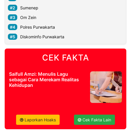
Sumenep
Om Zein
Polres Purwakarta
Diskominfo Purwakarta
CEK FAKTA
Saifull Amzi: Menulis Lagu
sebagai Cara Merekam Realitas
Kehidupan
Laporkan Hoaks
Cek Fakta Lain