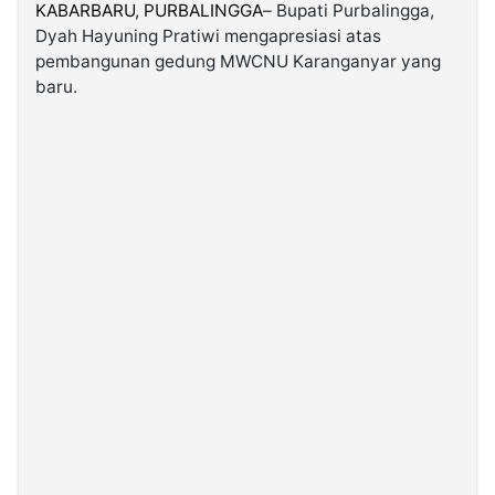
KABARBARU
,
PURBALINGGA
– Bupati Purbalingga,
Dyah Hayuning Pratiwi mengapresiasi atas
©
pembangunan gedung MWCNU Karanganyar yang
Kabarbaru.co
-
baru.
2026
PT.
Kabarbaru
Media
Holding