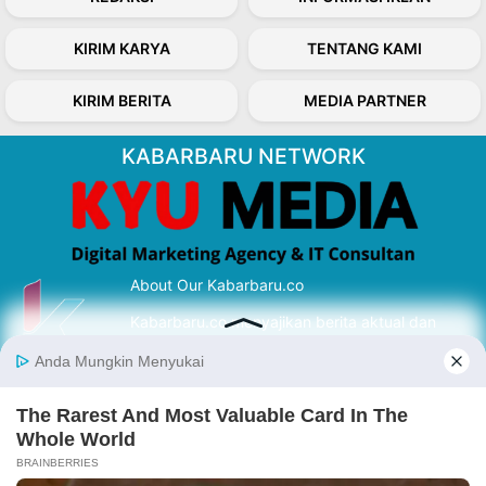
KIRIM KARYA
TENTANG KAMI
KIRIM BERITA
MEDIA PARTNER
KABARBARU NETWORK
About Our Kabarbaru.co
Kabarbaru.co menyajikan berita aktual dan
inspiratif dari sudut pandang berbaik sangka
serta terverifikasi dari sumber yang tepat.
Follow Kabarbaru