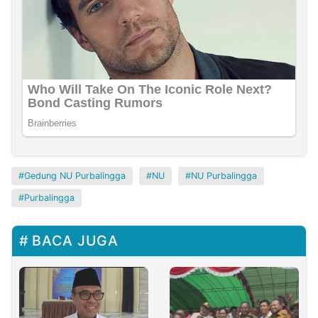
Gedung NU Purbalingga
NU
NU Purbalingga
Purbalingga
BACA JUGA