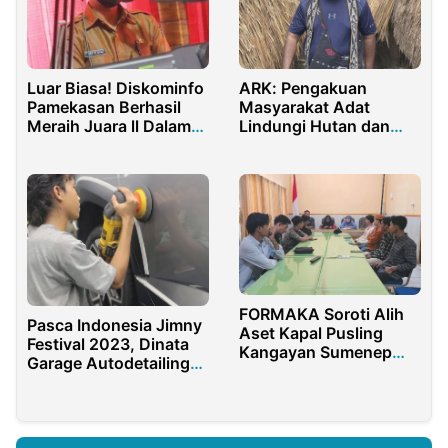
Luar Biasa! Diskominfo
ARK: Pengakuan
Pamekasan Berhasil
Masyarakat Adat
Meraih Juara ll Dalam
Lindungi Hutan dan
Program Inovasi dan
Dorong Ekonomi
Teknologi Award
Karbon
FORMAKA Soroti Alih
Pasca Indonesia Jimny
Aset Kapal Pusling
Festival 2023, Dinata
Kangayan Sumenep
Garage Autodetailing
Diduga Langgar
Kian Diminati Pecinta
Regulasi
Otomotif