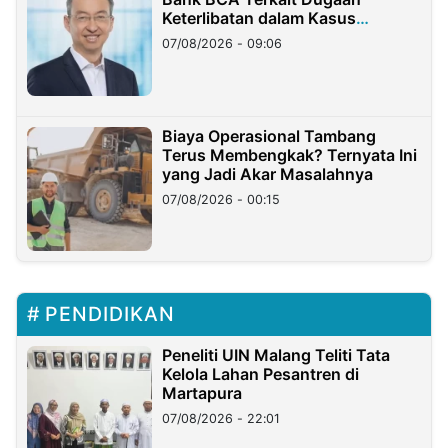
Keterlibatan dalam Kasus
Hilangnya Dana Nasabah Rp2,58
07/08/2026 - 09:06
Miliar
Biaya Operasional Tambang
Terus Membengkak? Ternyata Ini
yang Jadi Akar Masalahnya
07/08/2026 - 00:15
PENDIDIKAN
Peneliti UIN Malang Teliti Tata
Kelola Lahan Pesantren di
Martapura
07/08/2026 - 22:01