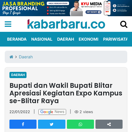
BERANDA
NASIONAL
DAERAH
EKONOMI
PARIWISATA
Informasi
KabarbaruTV
Kirim
Tentang
Daerah
Iklan
Berita
Kami
DAERAH
Berita
Bupati dan Wakil Bupati Blitar
Nasional
International
Olahraga
Entertainment
Daerah
Pariwisata
Kuliner
Kolom
Apresiasi Kegiatan Expo Kampus
se-Blitar Raya
Network
22/01/2022
|
|
2
views
PT
TREETAN