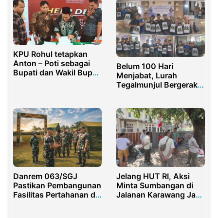
KPU Rohul tetapkan
Anton – Poti sebagai
Belum 100 Hari
Bupati dan Wakil Bupati
Menjabat, Lurah
Rokan Hulu
Tegalmunjul Bergerak
Cepat Tebar Welas
Asih
Jelang HUT RI, Aksi
Danrem 063/SGJ
Minta Sumbangan di
Pastikan Pembangunan
Jalanan Karawang Jadi
Fasilitas Pertahanan di
Sorotan
Purwakarta Sesuai
Target