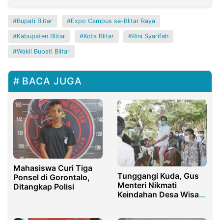
Bupati Blitar
Expo Campus se-Blitar Raya
Kabupaten Blitar
Kota Blitar
Rini Syarifah
Wakil Bupati Blitar
BACA JUGA
Mahasiswa Curi Tiga
Tunggangi Kuda, Gus
Ponsel di Gorontalo,
Menteri Nikmati
Ditangkap Polisi
Keindahan Desa Wisata
Alam Gosari di Gresik