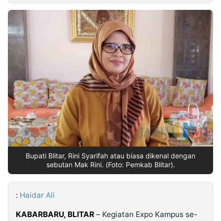
MULTIMEDIA
INDONESIA
Partner
Insight
Suara
Lens
Daily
Jalan
Idealita
Kita
Dinamikapost.com
Radar
Seedbacklink
NTB
Time
IDN
Jogja
Rakyat
News
Notice
Baru
Follow
Kabarbaru
Bupati Blitar, Rini Syarifah atau biasa dikenal dengan
sebutan Mak Rini. (Foto: Pemkab Blitar).
:
Haidar Ali
KABARBARU,
BLITAR
– Kegiatan Expo Kampus se-