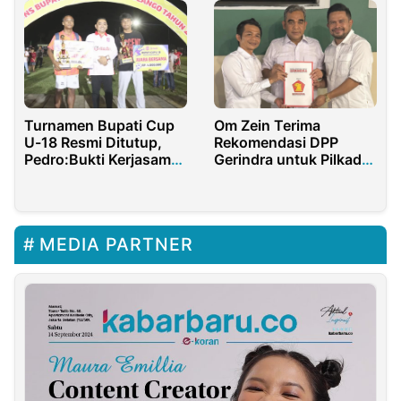
Turnamen Bupati Cup
Om Zein Terima
U-18 Resmi Ditutup,
Rekomendasi DPP
Pedro:Bukti Kerjasama
Gerindra untuk Pilkada
dan Kolaborasi yang
Purwakarta, Abang Ijo
Baik Semua Pihak
Resmi Jadi Cawabup
MEDIA PARTNER