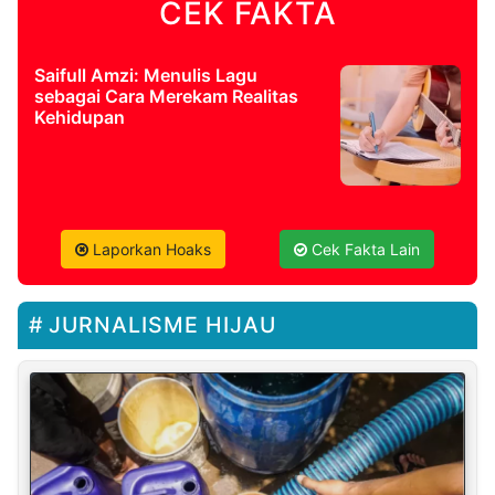
CEK FAKTA
Saifull Amzi: Menulis Lagu
sebagai Cara Merekam Realitas
Kehidupan
Laporkan Hoaks
Cek Fakta Lain
JURNALISME HIJAU