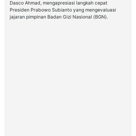
Dasco Ahmad, mengapresiasi langkah cepat
Presiden Prabowo Subianto yang mengevaluasi
©
jajaran pimpinan Badan Gizi Nasional (BGN).
Kabarbaru.co
-
2026
PT.
Kabarbaru
Media
Holding