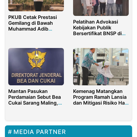
PKUB Cetak Prestasi
Pelatihan Advokasi
Gemilang di Bawah
Kebijakan Publik
Muhammad Adib
Bersertifikat BNSP di
Abdushomad
Duta Training
Kemenag Matangkan
Mantan Pasukan
Program Ramah Lansia
Perdamaian Sebut Bea
dan Mitigasi Risiko Haji
Cukai Sarang Maling,
2024
Kenapa?
MEDIA PARTNER