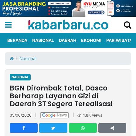
BERANDA
NASIONAL
DAERAH
EKONOMI
PARIWISATA
Informasi
KabarbaruTV
Kirim
Tentang
Nasional
Iklan
Berita
Kami
NASIONAL
Berita
BGN Dirombak Total, Dasco
Nasional
International
Olahraga
Entertainment
Daerah
Pariwisata
Kuliner
Kolom
Berharap Layanan Gizi di
Daerah 3T Segera Terealisasi
Network
05/06/2026
|
|
4.8K
views
PT
TREETAN