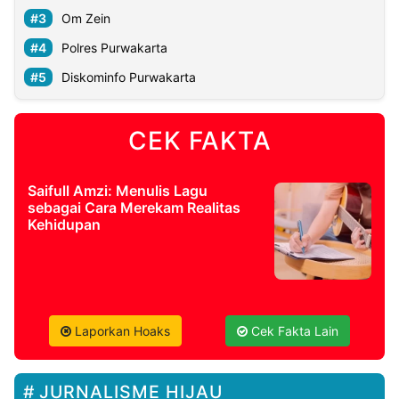
Om Zein
Polres Purwakarta
Diskominfo Purwakarta
CEK FAKTA
Saifull Amzi: Menulis Lagu
sebagai Cara Merekam Realitas
Kehidupan
Laporkan Hoaks
Cek Fakta Lain
JURNALISME HIJAU