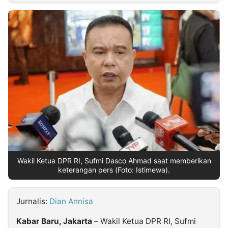
MULTIMEDIA
INDONESIA
Partner
Insight
Suara
Lens
Daily
Jalan
Idealita
Kita
Dinamikapost.com
Radar
Seedbacklink
NTB
Time
IDN
Jogja
Rakyat
News
Notice
Baru
Follow
Kabarbaru
Wakil Ketua DPR RI, Sufmi Dasco Ahmad saat memberikan
keterangan pers (Foto: Istimewa).
Jurnalis:
Dian Annisa
Kabar Baru, Jakarta
– Wakil Ketua DPR RI, Sufmi