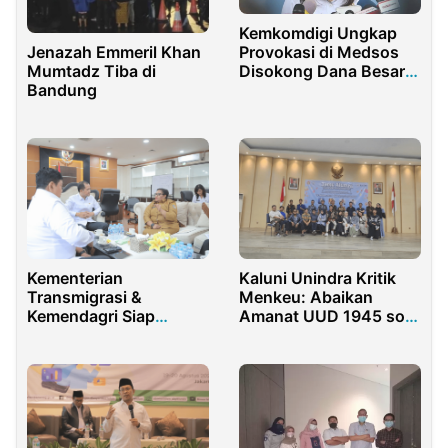
Kemkomdigi Ungkap
Jenazah Emmeril Khan
Provokasi di Medsos
Mumtadz Tiba di
Disokong Dana Besar,
Bandung
Imbau Masyarakat
Waspada
Kementerian
Kaluni Unindra Kritik
Transmigrasi &
Menkeu: Abaikan
Kemendagri Siap
Amanat UUD 1945 soal
Kerjasama Untuk
Pendidikan
Kesejahteraan
Masyarakat