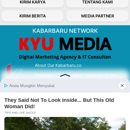
KIRIM KARYA
TENTANG KAMI
KIRIM BERITA
MEDIA PARTNER
KABARBARU NETWORK
About Our Kabarbaru.co
Kabarbaru.co menyajikan berita aktual dan
inspiratif dari sudut pandang berbaik sangka
serta terverifikasi dari sumber yang tepat.
Follow Kabarbaru