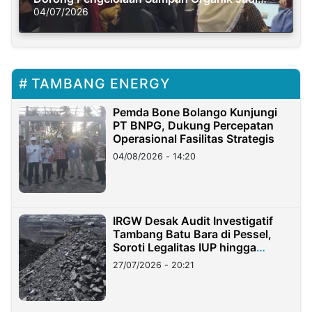
Solusi Krisis Iklim
04/07/2026
TAMBANG ENERGY
Pemda Bone Bolango Kunjungi
PT BNPG, Dukung Percepatan
Operasional Fasilitas Strategis
04/08/2026 - 14:20
IRGW Desak Audit Investigatif
Tambang Batu Bara di Pessel,
Soroti Legalitas IUP hingga
Stockpile
27/07/2026 - 20:21