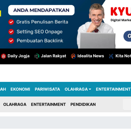
Daily Jogja
Jalan Rakyat
Idealita News
Kita No
RAH
EKONOMI
PARIWISATA
OLAHRAGA
ENTERTAINMENT
OLAHRAGA
ENTERTAINMENT
PENDIDIKAN