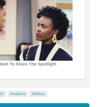
22
menpora
Stafsus