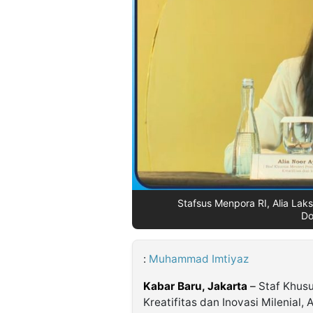
©
Kabarbaru.co
-
2026
PT.
Kabarbaru
Media
Holding
Stafsus Menpora RI, Alia Lak
Do
:
Muhammad Imtiyaz
Kabar Baru, Jakarta
–
Staf Khusu
Kreatifitas dan Inovasi Milenial