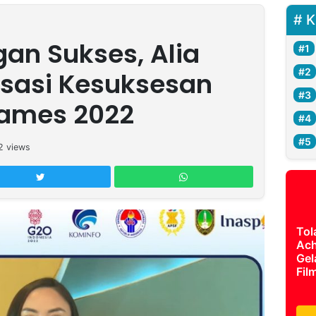
K
gan Sukses, Alia
sasi Kesuksesan
ames 2022
2
views
Tol
Ach
Gel
Fil