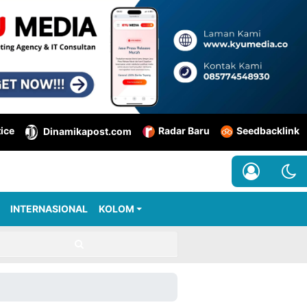
tice
Radar Baru
Seedbacklink
Dinamikapost.com
INTERNASIONAL
KOLOM