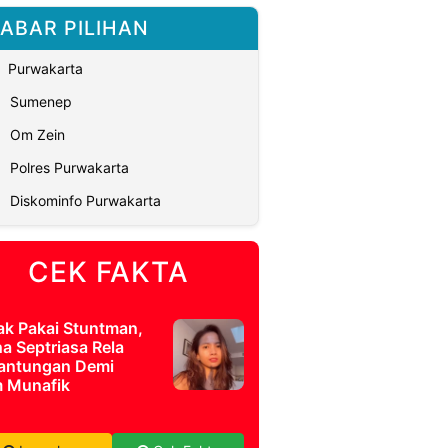
ABAR PILIHAN
Purwakarta
Sumenep
Om Zein
Polres Purwakarta
Diskominfo Purwakarta
CEK FAKTA
ak Pakai Stuntman,
a Septriasa Rela
antungan Demi
m Munafik