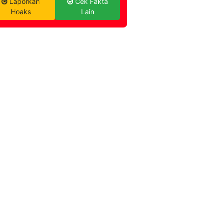
Laporkan
Cek Fakta
Hoaks
Lain