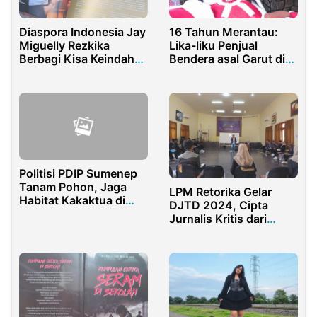
Diaspora Indonesia Jay
16 Tahun Merantau:
Miguelly Rezkika
Lika-liku Penjual
Berbagi Kisa Keindahan
Bendera asal Garut di
Pegunungan Alpen
Sudut Kota Sumenep
Politisi PDIP Sumenep
Tanam Pohon, Jaga
LPM Retorika Gelar
Habitat Kakaktua di
DJTD 2024, Cipta
Masalembu
Jurnalis Kritis dari
STKIP PGRI Sumenep