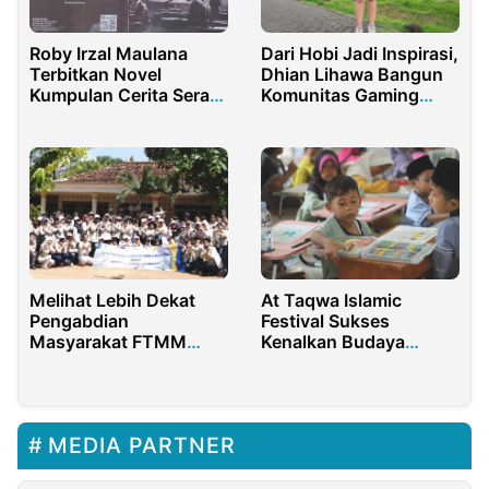
Roby Irzal Maulana
Dari Hobi Jadi Inspirasi,
Terbitkan Novel
Dhian Lihawa Bangun
Kumpulan Cerita Seram
Komunitas Gaming
di Sekolah
Positif
Melihat Lebih Dekat
At Taqwa Islamic
Pengabdian
Festival Sukses
Masyarakat FTMM
Kenalkan Budaya
UNAIR di Sumenep
Masjid Ramah Anak
dengan Lomba
Mewarnai
MEDIA PARTNER