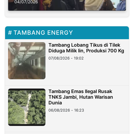
Solusi Krisis Iklim
04/07/2026
TAMBANG ENERGY
Tambang Lobang Tikus di Tilek
Diduga Milik Iin, Produksi 700 Kg
07/08/2026 - 19:02
Tambang Emas Ilegal Rusak
TNKS Jambi, Hutan Warisan
Dunia
06/08/2026 - 16:23