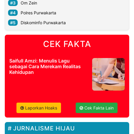
Om Zein
Polres Purwakarta
Diskominfo Purwakarta
CEK FAKTA
Saifull Amzi: Menulis Lagu
sebagai Cara Merekam Realitas
Kehidupan
Laporkan Hoaks
Cek Fakta Lain
JURNALISME HIJAU