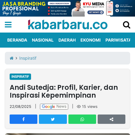
BERANDA
NASIONAL
DAERAH
EKONOMI
PARIWISATA
Informasi
KabarbaruTV
Kirim
Tentang
Inspiratif
Iklan
Berita
Kami
INSPIRATIF
Berita
Andi Sutedja: Profil, Karier, dan
Nasional
International
Olahraga
Entertainment
Daerah
Pariwisata
Kuliner
Kolom
Inspirasi Kepemimpinan
22/08/2025
|
|
15
views
Network
PT
TREETAN