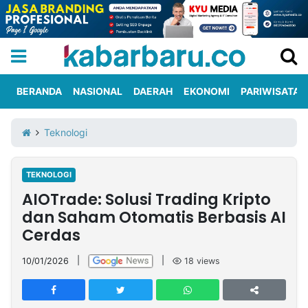
BERANDA
NASIONAL
DAERAH
EKONOMI
PARIWISATA
Informasi
KabarbaruTV
Kirim
Tentang
Teknologi
Iklan
Berita
Kami
TEKNOLOGI
Berita
AIOTrade: Solusi Trading Kripto
Nasional
International
Olahraga
Entertainment
Daerah
Pariwisata
Kuliner
Kolom
dan Saham Otomatis Berbasis AI
Cerdas
Network
10/01/2026
|
|
18
views
PT
TREETAN