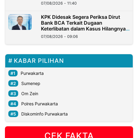
07/08/2026 - 11:40
KPK Didesak Segera Periksa Dirut
Bank BCA Terkait Dugaan
Keterlibatan dalam Kasus Hilangnya
Dana Nasabah Rp2,58 Miliar
07/08/2026 - 09:06
KABAR PILIHAN
Purwakarta
Sumenep
Om Zein
Polres Purwakarta
Diskominfo Purwakarta
CEK FAKTA