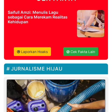
Saifull Amzi: Menulis Lagu
sebagai Cara Merekam Realitas
Kehidupan
Laporkan Hoaks
Cek Fakta Lain
JURNALISME HIJAU