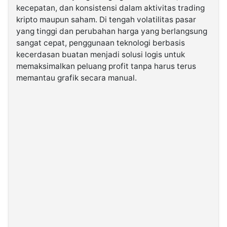
kecepatan, dan konsistensi dalam aktivitas trading
kripto maupun saham. Di tengah volatilitas pasar
©
yang tinggi dan perubahan harga yang berlangsung
Kabarbaru.co
-
sangat cepat, penggunaan teknologi berbasis
2026
kecerdasan buatan menjadi solusi logis untuk
memaksimalkan peluang profit tanpa harus terus
PT.
memantau grafik secara manual.
Kabarbaru
Media
Holding