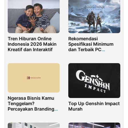
Rekomendasi
Tren Hiburan Online
Spesifikasi Minimum
Indonesia 2026 Makin
dan Terbaik PC
Kreatif dan Interaktif
Ragnarok Zero agar
Tidak Lag
Ngerasa Bisnis Kamu
Top Up Genshin Impact
Tenggelam?
Murah
Percayakan Branding
Merek Anda ke
Sociagates