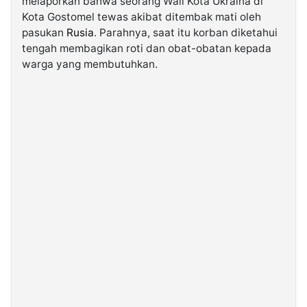
melaporkan bahwa seorang Wali Kota Ukraina di
Kota Gostomel tewas akibat ditembak mati oleh
pasukan
Rusia
. Parahnya, saat itu korban diketahui
©
Kabarbaru.co
tengah membagikan roti dan obat-obatan kepada
-
2026
warga yang membutuhkan.
PT.
Kabarbaru
Media
Holding