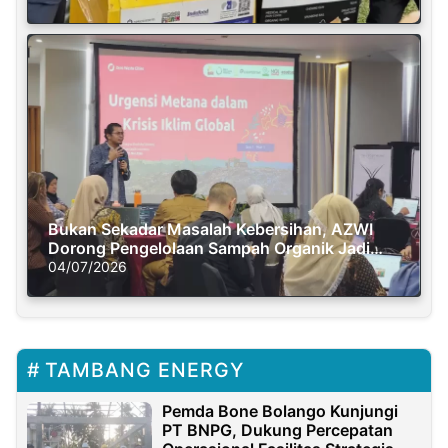
Bukan Sekadar Masalah Kebersihan, AZWI
Dorong Pengelolaan Sampah Organik Jadi
Solusi Krisis Iklim
04/07/2026
TAMBANG ENERGY
Pemda Bone Bolango Kunjungi
PT BNPG, Dukung Percepatan