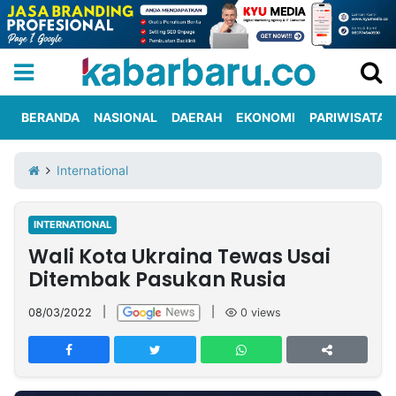
BERANDA
NASIONAL
DAERAH
EKONOMI
PARIWISATA
Informasi
KabarbaruTV
Kirim
Tentang
International
Iklan
Berita
Kami
INTERNATIONAL
Berita
Wali Kota Ukraina Tewas Usai
Nasional
International
Olahraga
Entertainment
Daerah
Pariwisata
Kuliner
Kolom
Ditembak Pasukan Rusia
08/03/2022
|
|
0
views
Network
PT
TREETAN