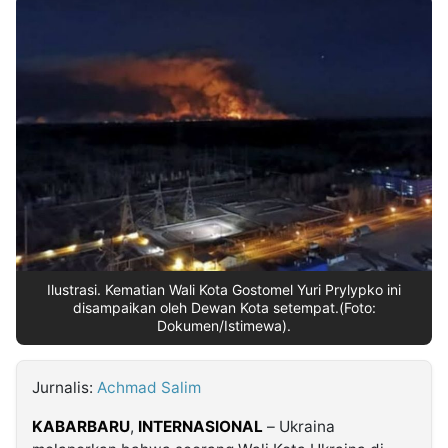
MULTIMEDIA
INDONESIA
Partner
Insight
Suara
Lens
Daily
Jalan
Idealita
Kita
Dinamikapost.com
Radar
Seedbacklink
NTB
Time
IDN
Jogja
Rakyat
News
Notice
Baru
Follow
Kabarbaru
Ilustrasi. Kematian Wali Kota Gostomel Yuri Prylypko ini
disampaikan oleh Dewan Kota setempat.(Foto:
Dokumen/Istimewa).
Jurnalis:
Achmad Salim
KABARBARU
,
INTERNASIONAL
– Ukraina