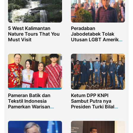
Peradaban
5 West Kalimantan
Jabodetabek Tolak
Nature Tours That You
Utusan LGBT Amerika
Must Visit
Serikat ke Indonesia
Pameran Batik dan
Ketum DPP KNPI
Tekstil Indonesia
Sambut Putra nya
Pamerkan Warisan
Presiden Turki Bilal
Budaya di Potsdam
Erdogan di Jakarta