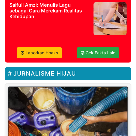
Saifull Amzi: Menulis Lagu
sebagai Cara Merekam Realitas
Kehidupan
Laporkan Hoaks
Cek Fakta Lain
JURNALISME HIJAU