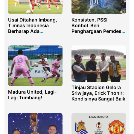
Usai Ditahan Imbang,
Konsisten, PSSI
Timnas Indonesia
Bonbol Beri
Berharap Ada
Penghargaan Pemdes
Keajaiban di Hanoi
dan Panitia New
Vietnam
Dutohe Cup U-13
Tinjau Stadion Gelora
Madura United, Lagi-
Sriwijaya, Erick Thohir:
Lagi Tumbang!
Kondisinya Sangat Baik