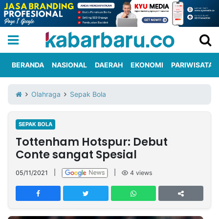
BERANDA
NASIONAL
DAERAH
EKONOMI
PARIWISATA
Informasi
KabarbaruTV
Kirim
Tentang
Olahraga
Sepak Bola
Iklan
Berita
Kami
SEPAK BOLA
Berita
Tottenham Hotspur: Debut
Nasional
International
Olahraga
Entertainment
Daerah
Pariwisata
Kuliner
Kolom
Conte sangat Spesial
05/11/2021
|
|
4
views
Network
PT
TREETAN