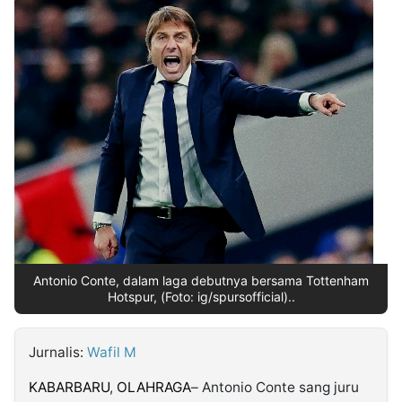
MULTIMEDIA
INDONESIA
Partner
Insight
Suara
Lens
Daily
Jalan
Idealita
Kita
Dinamikapost.com
Radar
Seedbacklink
NTB
Time
IDN
Jogja
Rakyat
News
Notice
Baru
Follow
Kabarbaru
Antonio Conte, dalam laga debutnya bersama Tottenham
Hotspur, (Foto: ig/spursofficial)..
Jurnalis:
Wafil M
KABARBARU
,
OLAHRAGA
– Antonio Conte sang juru