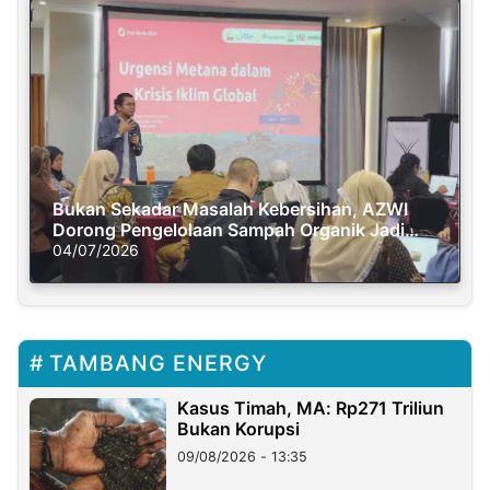
Bukan Sekadar Masalah Kebersihan, AZWI
Dorong Pengelolaan Sampah Organik Jadi
Solusi Krisis Iklim
04/07/2026
TAMBANG ENERGY
Kasus Timah, MA: Rp271 Triliun
Bukan Korupsi
09/08/2026 - 13:35