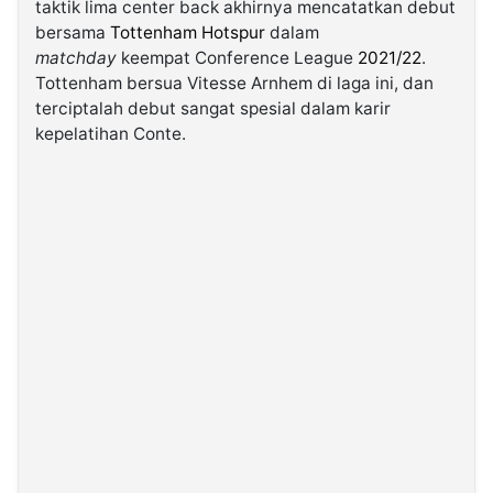
taktik lima center back akhirnya mencatatkan debut
bersama
Tottenham Hotspur
dalam
©
matchday
keempat Conference League
2021/22
.
Kabarbaru.co
Tottenham bersua Vitesse Arnhem di laga ini, dan
-
2026
terciptalah debut sangat spesial dalam karir
kepelatihan Conte.
PT.
Kabarbaru
Media
Holding