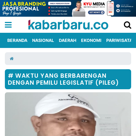
BERANDA
NASIONAL
DAERAH
EKONOMI
PARIWISATA
Informasi
KabarbaruTV
Kirim
Tentang
Iklan
Berita
Kami
WAKTU YANG BERBARENGAN
DENGAN PEMILU LEGISLATIF (PILEG)
Berita
Nasional
International
Olahraga
Entertainment
Daerah
Pariwisata
Kuliner
Kolom
Network
PT
TREETAN