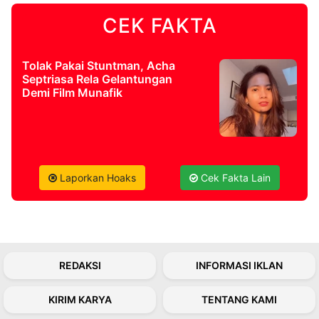
CEK FAKTA
©
Kabarbaru.co
-
2026
Tolak Pakai Stuntman, Acha
Septriasa Rela Gelantungan
Demi Film Munafik
PT.
Kabarbaru
Media
Holding
Laporkan Hoaks
Cek Fakta Lain
REDAKSI
INFORMASI IKLAN
KIRIM KARYA
TENTANG KAMI