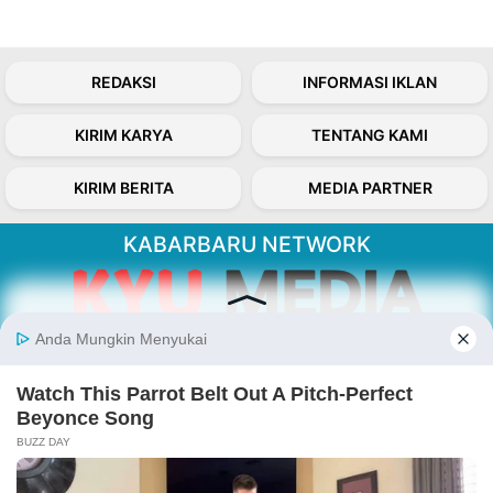
REDAKSI
INFORMASI IKLAN
KIRIM KARYA
TENTANG KAMI
KIRIM BERITA
MEDIA PARTNER
KABARBARU NETWORK
About Our Kabarbaru.co
Kabarbaru.co menyajikan berita aktual dan
inspiratif dari sudut pandang berbaik sangka
serta terverifikasi dari sumber yang tepat.