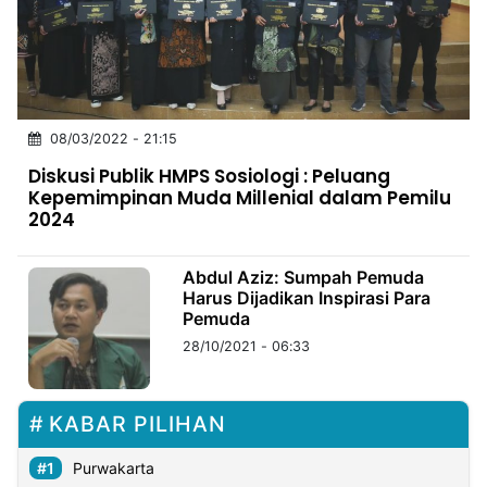
MULTIMEDIA
INDONESIA
Partner
08/03/2022 - 21:15
Insight
Suara
Lens
Daily
Jalan
Idealita
Kita
Dinamikapost.com
Radar
Seedbacklink
Diskusi Publik HMPS Sosiologi : Peluang
NTB
Time
IDN
Jogja
Rakyat
News
Notice
Baru
Kepemimpinan Muda Millenial dalam Pemilu
2024
Follow
Kabarbaru
Abdul Aziz: Sumpah Pemuda
Harus Dijadikan Inspirasi Para
Pemuda
28/10/2021 - 06:33
KABAR PILIHAN
Purwakarta