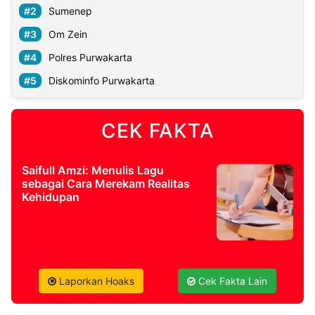
Sumenep
Om Zein
©
Kabarbaru.co
-
Polres Purwakarta
2026
Diskominfo Purwakarta
PT.
Kabarbaru
Media
CEK FAKTA
Holding
Saifull Amzi: Menulis Lagu
sebagai Cara Merekam Realitas
Kehidupan
Laporkan Hoaks
Cek Fakta Lain