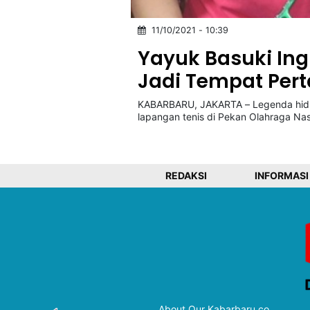
11/10/2021 - 10:39
©
Yayuk Basuki In
Kabarbaru.co
-
2026
Jadi Tempat Pert
KABARBARU, JAKARTA – Legenda hidu
PT.
lapangan tenis di Pekan Olahraga Na
Kabarbaru
Media
Holding
REDAKSI
INFORMASI
About Our Kabarbaru.co