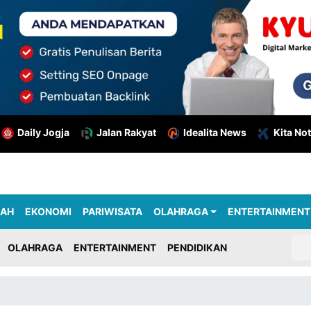
Daily Jogja
Jalan Rakyat
Idealita News
Kita Not
RAH
EKONOMI
PARIWISATA
OLAHRAGA
ENTERTAINMENT
OLAHRAGA
ENTERTAINMENT
PENDIDIKAN