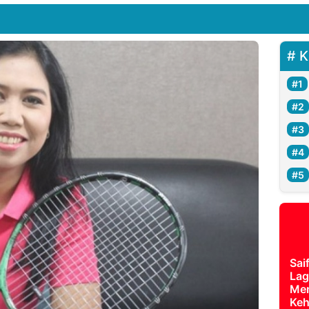
K
Sai
Lag
Mer
Keh