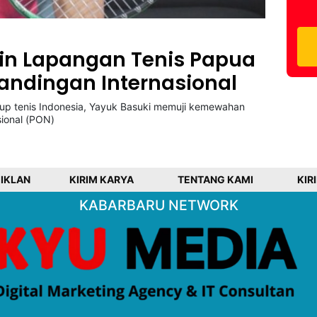
gin Lapangan Tenis Papua
andingan Internasional
p tenis Indonesia, Yayuk Basuki memuji kemewahan
sional (PON)
 IKLAN
KIRIM KARYA
TENTANG KAMI
KIR
KABARBARU NETWORK