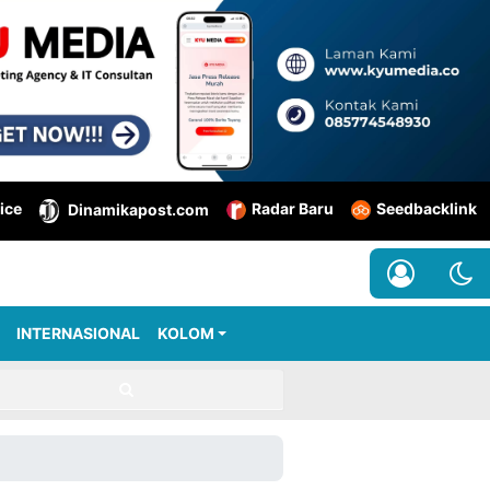
ice
Radar Baru
Seedbacklink
Dinamikapost.com
INTERNASIONAL
KOLOM