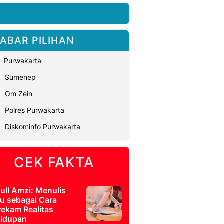
ABAR PILIHAN
Purwakarta
Sumenep
Om Zein
Polres Purwakarta
Diskominfo Purwakarta
CEK FAKTA
full Amzi: Menulis
u sebagai Cara
ekam Realitas
idupan