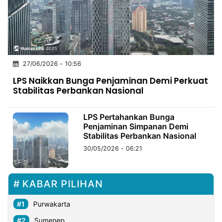
MULTIMEDIA
INDONESIA
Partner
27/06/2026 - 10:56
Insight
Suara
Lens
Daily
Jalan
Idealita
Kita
Dinamikapost.com
Radar
Seedbacklink
LPS Naikkan Bunga Penjaminan Demi Perkuat
NTB
Time
IDN
Jogja
Rakyat
News
Notice
Baru
Stabilitas Perbankan Nasional
Follow
Kabarbaru
LPS Pertahankan Bunga
Penjaminan Simpanan Demi
Stabilitas Perbankan Nasional
30/05/2026 - 06:21
KABAR PILIHAN
Purwakarta
Sumenep