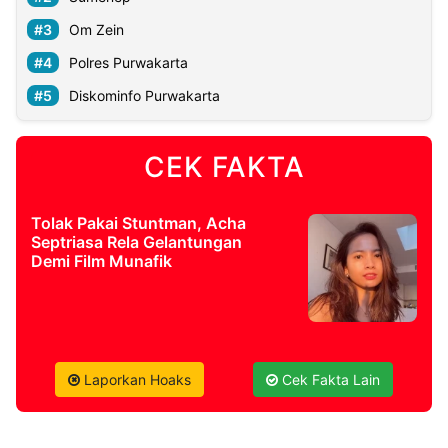
Om Zein
©
Polres Purwakarta
Kabarbaru.co
-
2026
Diskominfo Purwakarta
PT.
Kabarbaru
CEK FAKTA
Media
Holding
Tolak Pakai Stuntman, Acha
Septriasa Rela Gelantungan
Demi Film Munafik
Laporkan Hoaks
Cek Fakta Lain