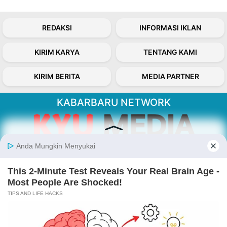
REDAKSI
INFORMASI IKLAN
KIRIM KARYA
TENTANG KAMI
KIRIM BERITA
MEDIA PARTNER
KABARBARU NETWORK
About Our Kabarbaru.co
Kabarbaru.co menyajikan berita aktual dan
inspiratif dari sudut pandang berbaik sangka
serta terverifikasi dari sumber yang tepat.
Follow Kabarbaru