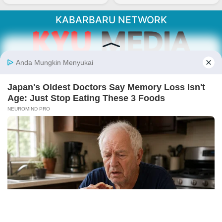
KABARBARU NETWORK
About Our Kabarbaru.co
Kabarbaru.co menyajikan berita aktual dan
inspiratif dari sudut pandang berbaik sangka
serta terverifikasi dari sumber yang tepat.
Follow Kabarbaru
Kabarbaru.co