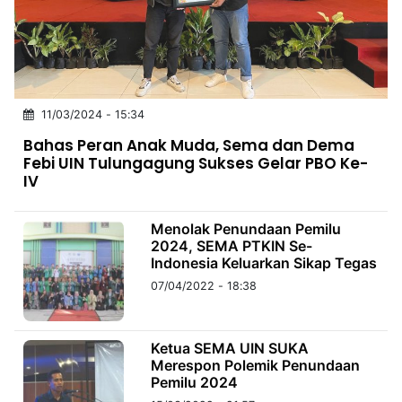
MULTIMEDIA
INDONESIA
Partner
11/03/2024 - 15:34
Insight
Suara
Lens
Daily
Jalan
Idealita
Kita
Dinamikapost.com
Radar
Seedbacklink
Bahas Peran Anak Muda, Sema dan Dema
NTB
Time
IDN
Jogja
Rakyat
News
Notice
Baru
Febi UIN Tulungagung Sukses Gelar PBO Ke-
IV
Follow
Kabarbaru
Menolak Penundaan Pemilu
2024, SEMA PTKIN Se-
Indonesia Keluarkan Sikap Tegas
07/04/2022 - 18:38
Ketua SEMA UIN SUKA
Merespon Polemik Penundaan
Pemilu 2024