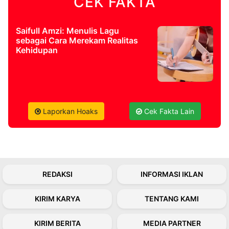
CEK FAKTA
Saifull Amzi: Menulis Lagu
sebagai Cara Merekam Realitas
Kehidupan
Laporkan Hoaks
Cek Fakta Lain
REDAKSI
INFORMASI IKLAN
KIRIM KARYA
TENTANG KAMI
KIRIM BERITA
MEDIA PARTNER