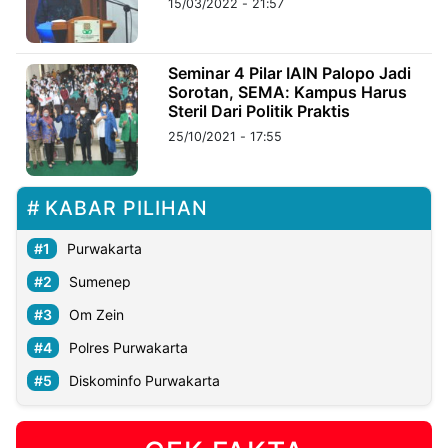
15/03/2022 - 21:57
©
Kabarbaru.co
Seminar 4 Pilar IAIN Palopo Jadi
-
2026
Sorotan, SEMA: Kampus Harus
Steril Dari Politik Praktis
25/10/2021 - 17:55
PT.
Kabarbaru
Media
Holding
KABAR PILIHAN
Purwakarta
Sumenep
Om Zein
Polres Purwakarta
Diskominfo Purwakarta