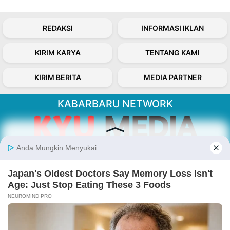
REDAKSI
INFORMASI IKLAN
KIRIM KARYA
TENTANG KAMI
KIRIM BERITA
MEDIA PARTNER
KABARBARU NETWORK
About Our Kabarbaru.co
Kabarbaru.co menyajikan berita aktual dan
inspiratif dari sudut pandang berbaik sangka
serta terverifikasi dari sumber yang tepat.
Follow Kabarbaru