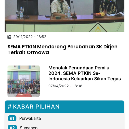
MULTIMEDIA
INDONESIA
Partner
29/11/2022 - 18:52
Insight
Suara
Lens
Daily
Jalan
Idealita
Kita
Dinamikapost.com
Radar
Seedbacklink
SEMA PTKIN Mendorong Perubahan SK Dirjen
NTB
Time
IDN
Jogja
Rakyat
News
Notice
Baru
Terkait Ormawa
Follow
Kabarbaru
Menolak Penundaan Pemilu
2024, SEMA PTKIN Se-
Indonesia Keluarkan Sikap Tegas
07/04/2022 - 18:38
KABAR PILIHAN
Purwakarta
Sumenep