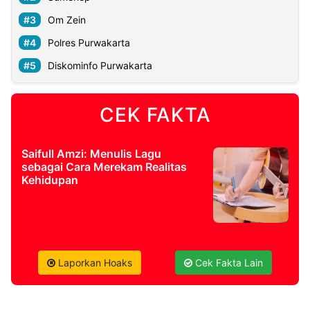
Om Zein
©
Polres Purwakarta
Kabarbaru.co
-
2026
Diskominfo Purwakarta
PT.
Kabarbaru
CEK FAKTA
Media
Holding
Saifull Amzi: Menulis Lagu
sebagai Cara Merekam Realitas
Kehidupan
Laporkan Hoaks
Cek Fakta Lain