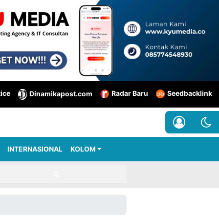
tice
Radar Baru
Seedbacklink
Dinamikapost.com
INTERNASIONAL
KOLOM