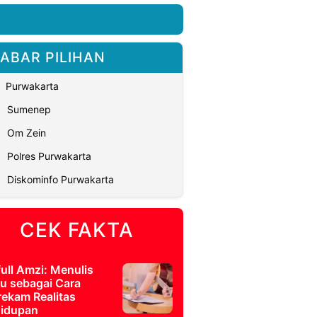
ABAR PILIHAN
Purwakarta
Sumenep
Om Zein
Polres Purwakarta
Diskominfo Purwakarta
CEK FAKTA
full Amzi: Menulis
u sebagai Cara
ekam Realitas
idupan