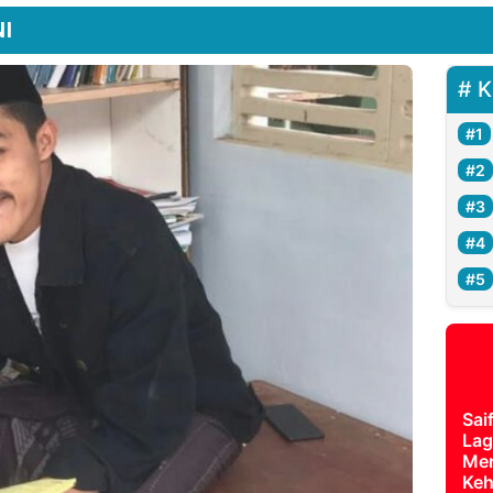
NI
K
Sai
Lag
Mer
Keh