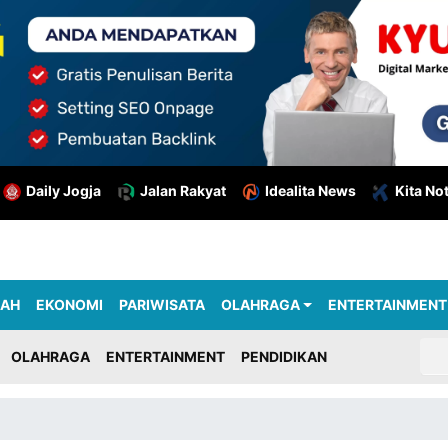
Daily Jogja
Jalan Rakyat
Idealita News
Kita No
RAH
EKONOMI
PARIWISATA
OLAHRAGA
ENTERTAINMENT
OLAHRAGA
ENTERTAINMENT
PENDIDIKAN