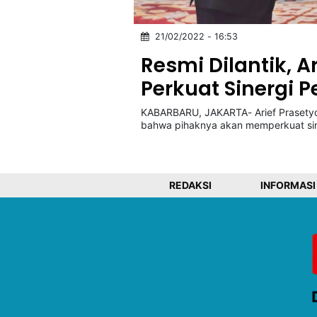
21/02/2022 - 16:53
©
Kabarbaru.co
Resmi Dilantik, A
-
2026
Perkuat Sinergi
KABARBARU, JAKARTA- Arief Prasetyo
PT.
Kabarbaru
bahwa pihaknya akan memperkuat sin
Media
Holding
REDAKSI
INFORMASI