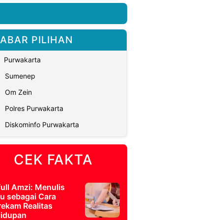
ABAR PILIHAN
Purwakarta
Sumenep
Om Zein
Polres Purwakarta
Diskominfo Purwakarta
CEK FAKTA
full Amzi: Menulis
u sebagai Cara
ekam Realitas
idupan