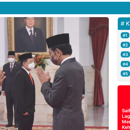
K
Sai
Lag
Mer
Keh