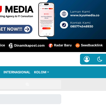
tice
Radar Baru
Seedbacklink
Dinamikapost.com
INTERNASIONAL
KOLOM