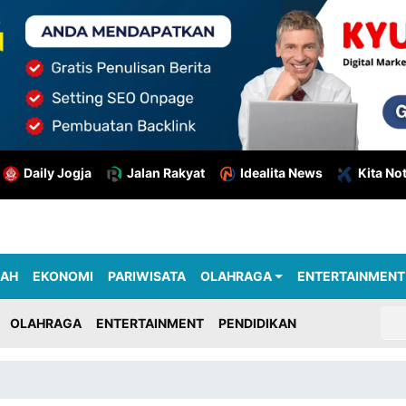
Daily Jogja
Jalan Rakyat
Idealita News
Kita No
RAH
EKONOMI
PARIWISATA
OLAHRAGA
ENTERTAINMENT
OLAHRAGA
ENTERTAINMENT
PENDIDIKAN