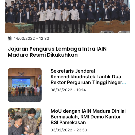
MULTIMEDIA
INDONESIA
Partner
14/03/2022 - 12:33
Insight
Suara
Lens
Daily
Jalan
Idealita
Kita
Dinamikapost.com
Radar
Seedbacklink
Jajaran Pengurus Lembaga Intra IAIN
NTB
Time
IDN
Jogja
Rakyat
News
Notice
Baru
Madura Resmi Dikukuhkan
Follow
Kabarbaru
Sekretaris Jenderal
Kemendikbudristek Lantik Dua
Rektor Perguruan Tinggi Negeri
Periode 2022-2026
08/03/2022 - 19:14
MoU dengan IAIN Madura Dinilai
Bermasalah, RMI Demo Kantor
BSI Pamekasan
03/02/2022 - 23:53