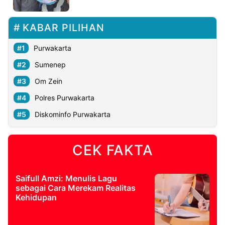
©
KABAR PILIHAN
Kabarbaru.co
-
2026
Purwakarta
Sumenep
PT.
Kabarbaru
Om Zein
Media
Holding
Polres Purwakarta
Diskominfo Purwakarta
CEK FAKTA
Saifull Amzi: Menulis Lagu
sebagai Cara Merekam Realitas
Kehidupan