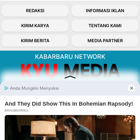
REDAKSI
INFORMASI IKLAN
KIRIM KARYA
TENTANG KAMI
KIRIM BERITA
MEDIA PARTNER
KABARBARU NETWORK
About Our Kabarbaru.co
Kabarbaru.co menyajikan berita aktual dan
inspiratif dari sudut pandang berbaik sangka
serta terverifikasi dari sumber yang tepat.
Follow Kabarbaru