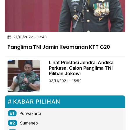
MULTIMEDIA
INDONESIA
Partner
21/10/2022 - 13:43
Insight
Suara
Lens
Daily
Jalan
Idealita
Kita
Dinamikapost.com
Radar
Seedbacklink
Panglima TNI Jamin Keamanan KTT G20
NTB
Time
IDN
Jogja
Rakyat
News
Notice
Baru
Lihat Prestasi Jendral Andika
Follow
Perkasa, Calon Panglima TNI
Kabarbaru
Pilihan Jokowi
03/11/2021 - 15:52
KABAR PILIHAN
Purwakarta
Sumenep