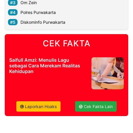
Om Zein
Polres Purwakarta
©
Kabarbaru.co
Diskominfo Purwakarta
-
2026
CEK FAKTA
PT.
Kabarbaru
Media
Holding
Saifull Amzi: Menulis Lagu
sebagai Cara Merekam Realitas
Kehidupan
Laporkan Hoaks
Cek Fakta Lain