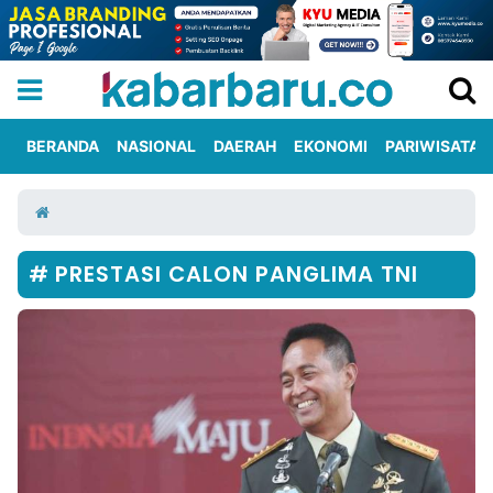
BERANDA
NASIONAL
DAERAH
EKONOMI
PARIWISATA
Informasi
KabarbaruTV
Kirim
Tentang
Iklan
Berita
Kami
PRESTASI CALON PANGLIMA TNI
Berita
Nasional
International
Olahraga
Entertainment
Daerah
Pariwisata
Kuliner
Kolom
Network
PT
TREETAN