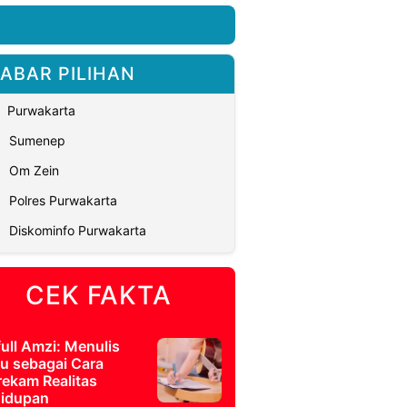
ABAR PILIHAN
Purwakarta
Sumenep
Om Zein
Polres Purwakarta
Diskominfo Purwakarta
CEK FAKTA
full Amzi: Menulis
u sebagai Cara
ekam Realitas
idupan