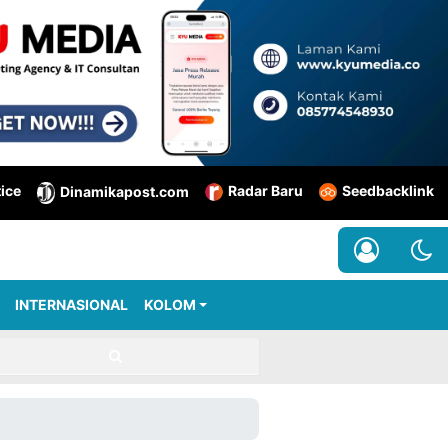
tice
Radar Baru
Seedbacklink
Dinamikapost.com
INTERNASIONAL
KOLOM