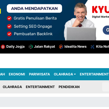
Daily Jogja
Jalan Rakyat
Idealita News
Kita No
RAH
EKONOMI
PARIWISATA
OLAHRAGA
ENTERTAINMENT
OLAHRAGA
ENTERTAINMENT
PENDIDIKAN