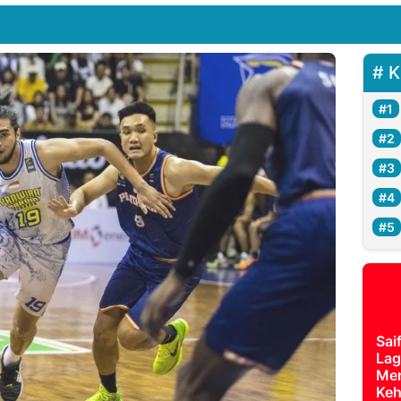
K
Sai
Lag
Mer
Keh