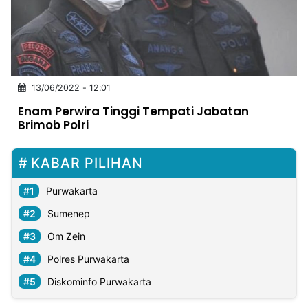
MULTIMEDIA
INDONESIA
Partner
13/06/2022 - 12:01
Insight
Suara
Lens
Daily
Jalan
Idealita
Kita
Dinamikapost.com
Radar
Seedbacklink
Enam Perwira Tinggi Tempati Jabatan
NTB
Time
IDN
Jogja
Rakyat
News
Notice
Baru
Brimob Polri
Follow
Kabarbaru
KABAR PILIHAN
Purwakarta
Sumenep
Om Zein
Polres Purwakarta
Diskominfo Purwakarta