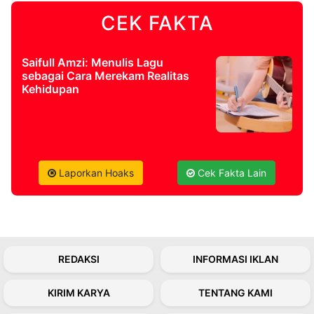
CEK FAKTA
©
Kabarbaru.co
-
2026
Saifull Amzi: Menulis Lagu
sebagai Cara Merekam Realitas
Kehidupan
PT.
Kabarbaru
Media
Holding
Laporkan Hoaks
Cek Fakta Lain
REDAKSI
INFORMASI IKLAN
KIRIM KARYA
TENTANG KAMI