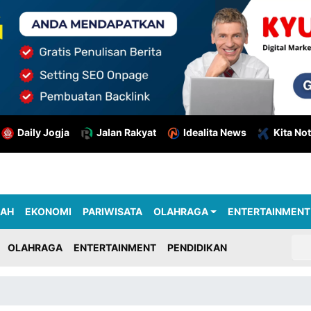
Daily Jogja
Jalan Rakyat
Idealita News
Kita Not
RAH
EKONOMI
PARIWISATA
OLAHRAGA
ENTERTAINMENT
OLAHRAGA
ENTERTAINMENT
PENDIDIKAN