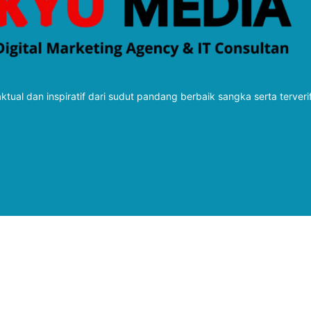
tual dan inspiratif dari sudut pandang berbaik sangka serta terveri
Follow Kabarbaru