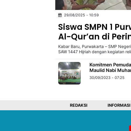
29/08/2025 - 10:59
©
Kabarbaru.co
Siswa SMPN 1 Pu
-
2026
Al-Qur’an di Per
Kabar Baru, Purwakarta – SMP Neger
PT.
Kabarbaru
SAW 1447 Hijriah dengan kegiatan reli
Media
Holding
Komitmen Pemuda 
Maulid Nabi Muh
30/09/2023 - 07:25
REDAKSI
INFORMASI