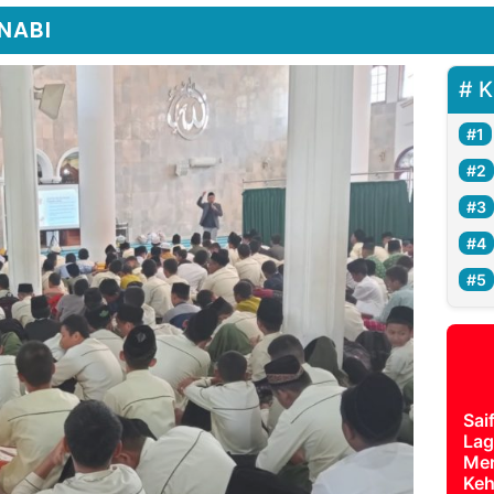
NABI
K
Sai
Lag
Mer
Keh