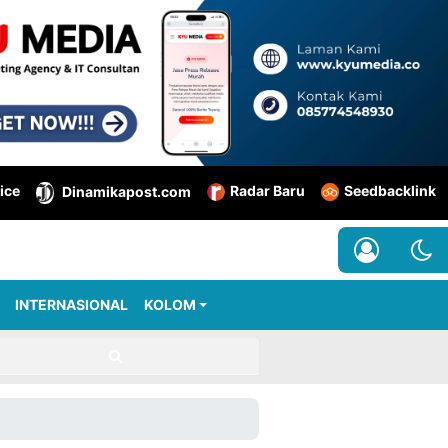
ice
Radar Baru
Seedbacklink
Dinamikapost.com
INTERNASIONAL
KOLOM