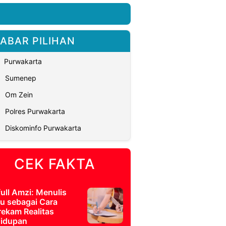
ABAR PILIHAN
Purwakarta
Sumenep
Om Zein
Polres Purwakarta
Diskominfo Purwakarta
CEK FAKTA
full Amzi: Menulis
u sebagai Cara
ekam Realitas
idupan