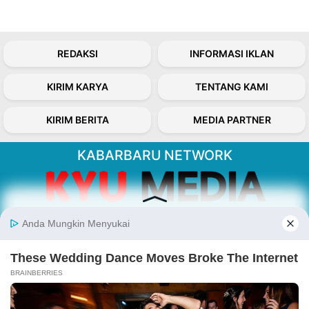
REDAKSI
INFORMASI IKLAN
KIRIM KARYA
TENTANG KAMI
KIRIM BERITA
MEDIA PARTNER
KABARBARU NETWORK
About Our Kabarbaru.co
Kabarbaru.co menyajikan berita aktual dan
inspiratif dari sudut pandang berbaik sangka
serta terverifikasi dari sumber yang tepat.