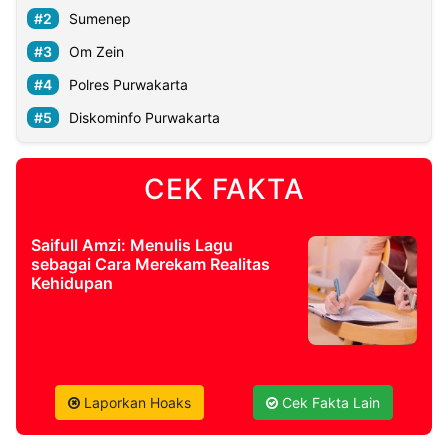
Sumenep
©
Om Zein
Kabarbaru.co
-
Polres Purwakarta
2026
Diskominfo Purwakarta
PT.
Kabarbaru
Media
CEK FAKTA
Holding
Saifull Amzi: Menulis Lagu
sebagai Cara Merekam Realitas
Kehidupan
Laporkan Hoaks
Cek Fakta Lain