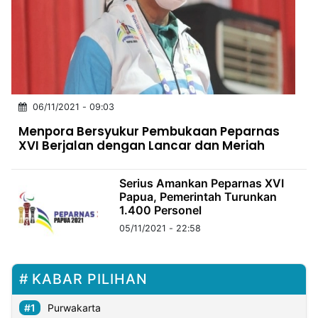
MULTIMEDIA
INDONESIA
Partner
Insight
Suara
Lens
Daily
Jalan
Idealita
Kita
Dinamikapost.com
Radar
Seedbacklink
06/11/2021 - 09:03
NTB
Time
IDN
Jogja
Rakyat
News
Notice
Baru
Menpora Bersyukur Pembukaan Peparnas
XVI Berjalan dengan Lancar dan Meriah
Follow
Kabarbaru
Serius Amankan Peparnas XVI
Papua, Pemerintah Turunkan
1.400 Personel
05/11/2021 - 22:58
KABAR PILIHAN
Purwakarta