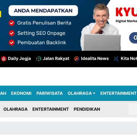
Daily Jogja
Jalan Rakyat
Idealita News
Kita No
RAH
EKONOMI
PARIWISATA
OLAHRAGA
ENTERTAINMENT
OLAHRAGA
ENTERTAINMENT
PENDIDIKAN