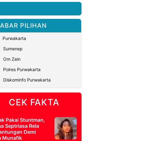
ABAR PILIHAN
Purwakarta
Sumenep
Om Zein
Polres Purwakarta
Diskominfo Purwakarta
CEK FAKTA
ak Pakai Stuntman,
a Septriasa Rela
antungan Demi
m Munafik