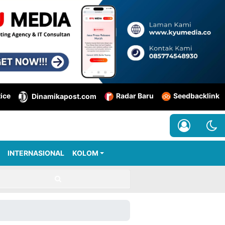
tice
Radar Baru
Seedbacklink
Dinamikapost.com
INTERNASIONAL
KOLOM