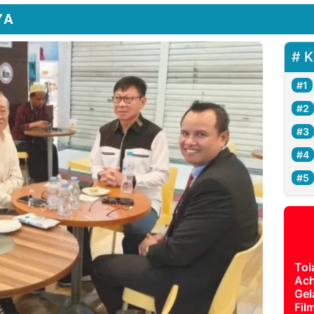
YA
K
Tol
Ach
Gel
Fil