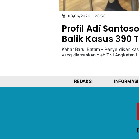
03/06/2026 - 23:53
©
Kabarbaru.co
Profil Adi Santos
-
2026
Balik Kasus 390 
Kabar Baru, Batam – Penyelidikan ka
PT.
Kabarbaru
yang diamankan oleh TNI Angkatan L
Media
Holding
REDAKSI
INFORMASI