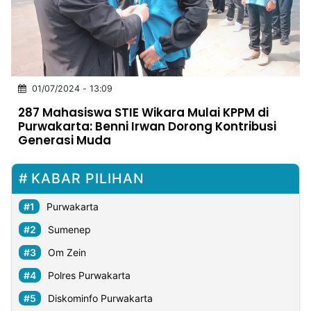
MULTIMEDIA
INDONESIA
Partner
01/07/2024 - 13:09
Insight
Suara
Lens
Daily
Jalan
Idealita
Kita
Dinamikapost.com
Radar
Seedbacklink
287 Mahasiswa STIE Wikara Mulai KPPM di
NTB
Time
IDN
Jogja
Rakyat
News
Notice
Baru
Purwakarta: Benni Irwan Dorong Kontribusi
Generasi Muda
Follow
Kabarbaru
KABAR PILIHAN
Purwakarta
Sumenep
Om Zein
Polres Purwakarta
Diskominfo Purwakarta