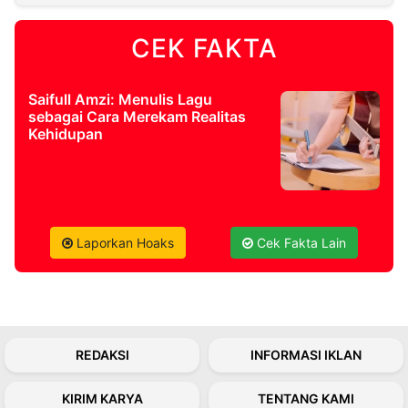
CEK FAKTA
©
Kabarbaru.co
-
2026
Saifull Amzi: Menulis Lagu
sebagai Cara Merekam Realitas
PT.
Kehidupan
Kabarbaru
Media
Holding
Laporkan Hoaks
Cek Fakta Lain
REDAKSI
INFORMASI IKLAN
KIRIM KARYA
TENTANG KAMI