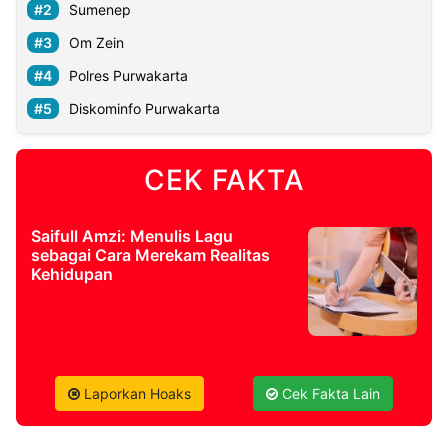
Sumenep
Om Zein
©
Kabarbaru.co
-
Polres Purwakarta
2026
Diskominfo Purwakarta
PT.
Kabarbaru
Media
CEK FAKTA
Holding
Saifull Amzi: Menulis Lagu
sebagai Cara Merekam Realitas
Kehidupan
Laporkan Hoaks
Cek Fakta Lain