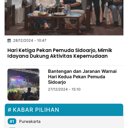
MULTIMEDIA
INDONESIA
Partner
Insight
Suara
Lens
Daily
Jalan
Idealita
Kita
Dinamikapost.com
Radar
Seedbacklink
28/12/2024 - 10:47
NTB
Time
IDN
Jogja
Rakyat
News
Notice
Baru
Hari Ketiga Pekan Pemuda Sidoarjo, Mimik
Idayana Dukung Aktivitas Kepemudaan
Follow
Kabarbaru
Bantengan dan Jaranan Warnai
Hari Kedua Pekan Pemuda
Sidoarjo
27/12/2024 - 15:10
KABAR PILIHAN
Purwakarta