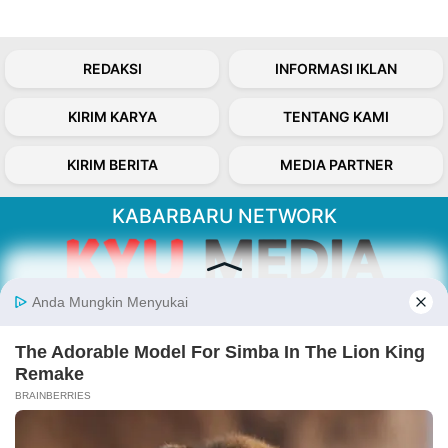
REDAKSI
INFORMASI IKLAN
KIRIM KARYA
TENTANG KAMI
KIRIM BERITA
MEDIA PARTNER
KABARBARU NETWORK
About Our Kabarbaru.co
Kabarbaru.co menyajikan berita aktual dan
inspiratif dari sudut pandang berbaik sangka
serta terverifikasi dari sumber yang tepat.