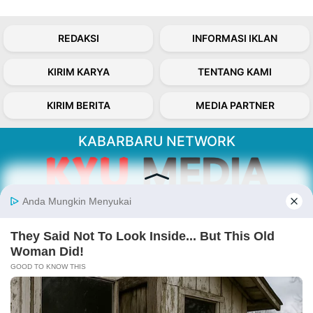
REDAKSI
INFORMASI IKLAN
KIRIM KARYA
TENTANG KAMI
KIRIM BERITA
MEDIA PARTNER
KABARBARU NETWORK
About Our Kabarbaru.co
Kabarbaru.co menyajikan berita aktual dan
inspiratif dari sudut pandang berbaik sangka
serta terverifikasi dari sumber yang tepat.
Follow Kabarbaru