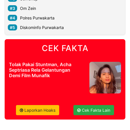
Om Zein
©
Polres Purwakarta
Kabarbaru.co
-
2026
Diskominfo Purwakarta
PT.
Kabarbaru
CEK FAKTA
Media
Holding
Tolak Pakai Stuntman, Acha
Septriasa Rela Gelantungan
Demi Film Munafik
Laporkan Hoaks
Cek Fakta Lain