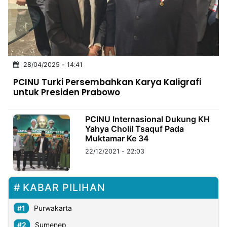
MULTIMEDIA
INDONESIA
Partner
28/04/2025 - 14:41
Insight
Suara
Lens
Daily
Jalan
Idealita
Kita
Dinamikapost.com
Radar
Seedbacklink
PCINU Turki Persembahkan Karya Kaligrafi
NTB
Time
IDN
Jogja
Rakyat
News
Notice
Baru
untuk Presiden Prabowo
Follow
Kabarbaru
PCINU Internasional Dukung KH
Yahya Cholil Tsaquf Pada
Muktamar Ke 34
22/12/2021 - 22:03
KABAR PILIHAN
Purwakarta
Sumenep