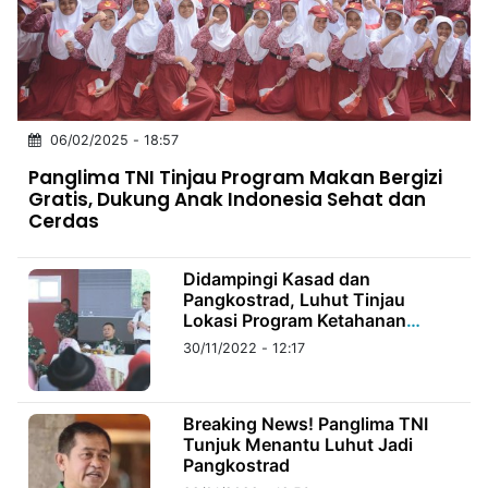
MULTIMEDIA
INDONESIA
Partner
06/02/2025 - 18:57
Insight
Suara
Lens
Daily
Jalan
Idealita
Kita
Dinamikapost.com
Radar
Seedbacklink
Panglima TNI Tinjau Program Makan Bergizi
NTB
Time
IDN
Jogja
Rakyat
News
Notice
Baru
Gratis, Dukung Anak Indonesia Sehat dan
Cerdas
Follow
Kabarbaru
Didampingi Kasad dan
Pangkostrad, Luhut Tinjau
Lokasi Program Ketahanan
Pangan
30/11/2022 - 12:17
Breaking News! Panglima TNI
Tunjuk Menantu Luhut Jadi
Pangkostrad