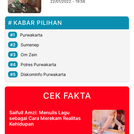
22/01/2022 - 19:56
©
Kabarbaru.co
KABAR PILIHAN
-
2026
Purwakarta
PT.
Sumenep
Kabarbaru
Media
Holding
Om Zein
Polres Purwakarta
Diskominfo Purwakarta
CEK FAKTA
Saifull Amzi: Menulis Lagu
sebagai Cara Merekam Realitas
Kehidupan