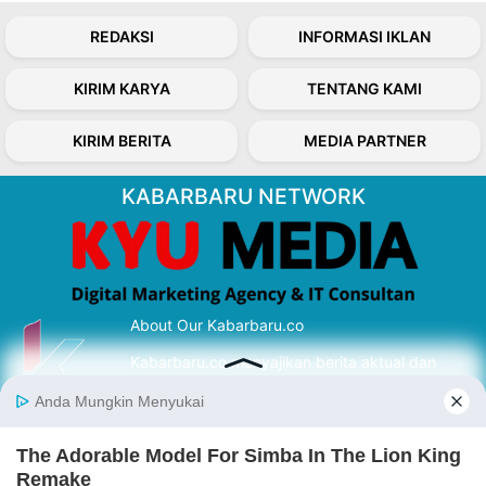
REDAKSI
INFORMASI IKLAN
KIRIM KARYA
TENTANG KAMI
KIRIM BERITA
MEDIA PARTNER
KABARBARU NETWORK
About Our Kabarbaru.co
Kabarbaru.co menyajikan berita aktual dan
inspiratif dari sudut pandang berbaik sangka
serta terverifikasi dari sumber yang tepat.
Follow Kabarbaru