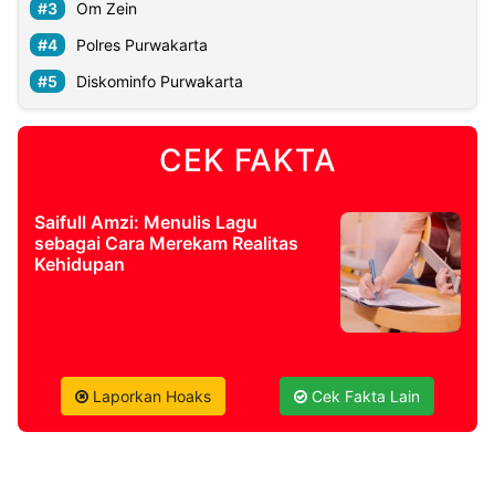
Om Zein
Polres Purwakarta
Diskominfo Purwakarta
CEK FAKTA
Saifull Amzi: Menulis Lagu
sebagai Cara Merekam Realitas
Kehidupan
Laporkan Hoaks
Cek Fakta Lain