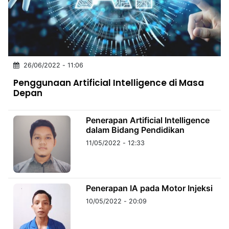
MULTIMEDIA
INDONESIA
Partner
26/06/2022 - 11:06
Insight
Suara
Lens
Daily
Jalan
Idealita
Kita
Dinamikapost.com
Radar
Seedbacklink
Penggunaan Artificial Intelligence di Masa
NTB
Time
IDN
Jogja
Rakyat
News
Notice
Baru
Depan
Follow
Kabarbaru
Penerapan Artificial Intelligence
dalam Bidang Pendidikan
11/05/2022 - 12:33
Penerapan IA pada Motor Injeksi
10/05/2022 - 20:09