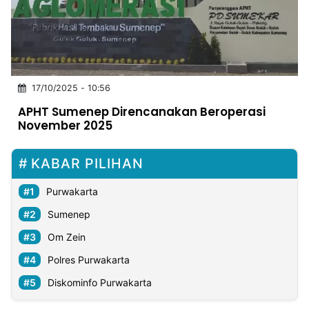
MULTIMEDIA
INDONESIA
Partner
17/10/2025 - 10:56
Insight
Suara
Lens
Daily
Jalan
Idealita
Kita
Dinamikapost.com
Radar
Seedbacklink
APHT Sumenep Direncanakan Beroperasi
NTB
Time
IDN
Jogja
Rakyat
News
Notice
Baru
November 2025
Follow
Kabarbaru
KABAR PILIHAN
Purwakarta
Sumenep
Om Zein
Polres Purwakarta
Diskominfo Purwakarta