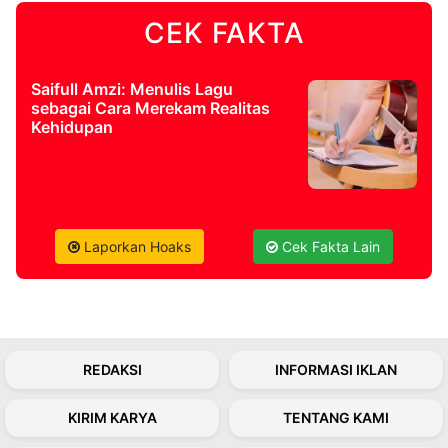
CEK FAKTA
©
Kabarbaru.co
-
2026
Saifull Amzi: Menulis Lagu
sebagai Cara Merekam Realitas
Kehidupan
PT.
Kabarbaru
Media
Holding
Laporkan Hoaks
Cek Fakta Lain
REDAKSI
INFORMASI IKLAN
KIRIM KARYA
TENTANG KAMI