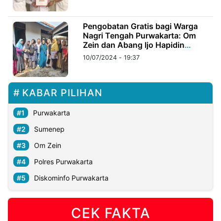
©
Pengobatan Gratis bagi Warga
Kabarbaru.co
Nagri Tengah Purwakarta: Om
-
2026
Zein dan Abang Ijo Hapidin
Membawa Harapan
10/07/2024 - 19:37
PT.
Kabarbaru
Media
Holding
KABAR PILIHAN
Purwakarta
Sumenep
Om Zein
Polres Purwakarta
Diskominfo Purwakarta
CEK FAKTA