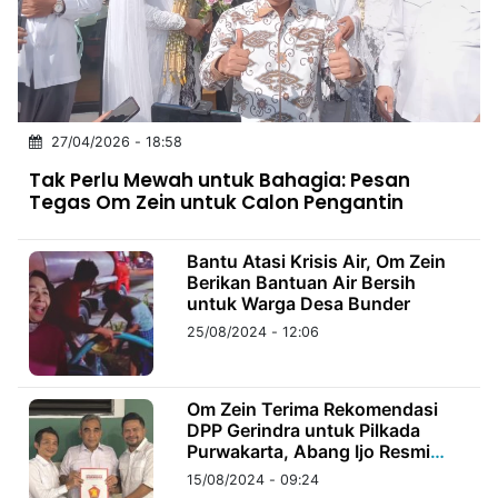
MULTIMEDIA
INDONESIA
Partner
27/04/2026 - 18:58
Insight
Suara
Lens
Daily
Jalan
Idealita
Kita
Dinamikapost.com
Radar
Seedbacklink
Tak Perlu Mewah untuk Bahagia: Pesan
NTB
Time
IDN
Jogja
Rakyat
News
Notice
Baru
Tegas Om Zein untuk Calon Pengantin
Follow
Kabarbaru
Bantu Atasi Krisis Air, Om Zein
Berikan Bantuan Air Bersih
untuk Warga Desa Bunder
25/08/2024 - 12:06
Om Zein Terima Rekomendasi
DPP Gerindra untuk Pilkada
Purwakarta, Abang Ijo Resmi
Jadi Cawabup
15/08/2024 - 09:24