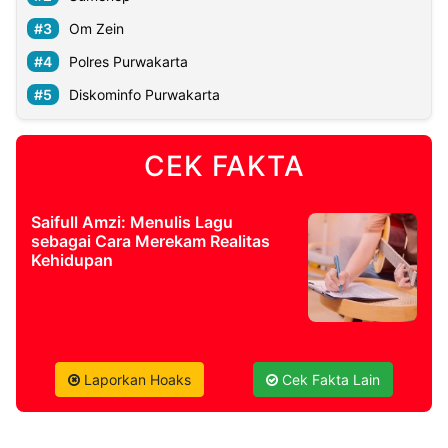
Om Zein
©
Polres Purwakarta
Kabarbaru.co
-
2026
Diskominfo Purwakarta
PT.
Kabarbaru
CEK FAKTA
Media
Holding
Saifull Amzi: Menulis Lagu
sebagai Cara Merekam Realitas
Kehidupan
Laporkan Hoaks
Cek Fakta Lain