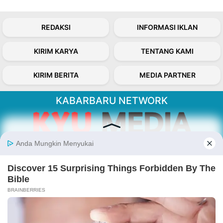
REDAKSI
INFORMASI IKLAN
KIRIM KARYA
TENTANG KAMI
KIRIM BERITA
MEDIA PARTNER
KABARBARU NETWORK
About Our Kabarbaru.co
Kabarbaru.co menyajikan berita aktual dan
inspiratif dari sudut pandang berbaik sangka
serta terverifikasi dari sumber yang tepat.
Follow Kabarbaru