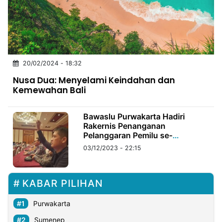
MULTIMEDIA
INDONESIA
Partner
20/02/2024 - 18:32
Insight
Suara
Lens
Daily
Jalan
Idealita
Kita
Dinamikapost.com
Radar
Seedbacklink
Nusa Dua: Menyelami Keindahan dan
NTB
Time
IDN
Jogja
Rakyat
News
Notice
Baru
Kemewahan Bali
Follow
Kabarbaru
Bawaslu Purwakarta Hadiri
Rakernis Penanganan
Pelanggaran Pemilu se-
Indonesia
03/12/2023 - 22:15
KABAR PILIHAN
Purwakarta
Sumenep