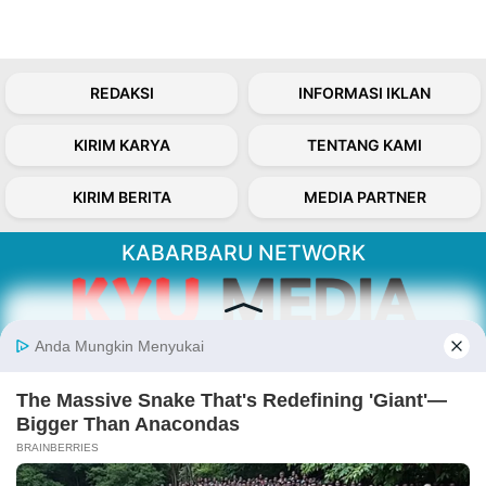
REDAKSI
INFORMASI IKLAN
KIRIM KARYA
TENTANG KAMI
KIRIM BERITA
MEDIA PARTNER
KABARBARU NETWORK
About Our Kabarbaru.co
Kabarbaru.co menyajikan berita aktual dan
inspiratif dari sudut pandang berbaik sangka
serta terverifikasi dari sumber yang tepat.