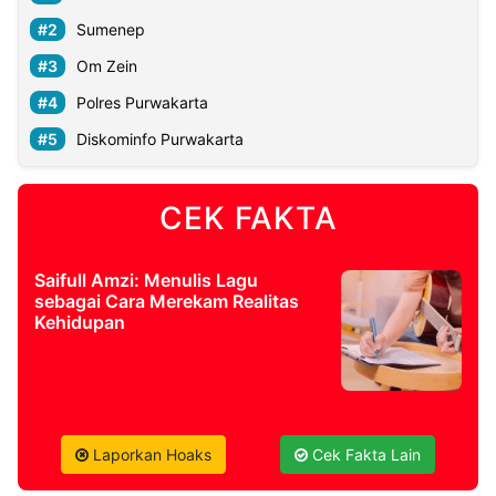
Sumenep
Om Zein
Polres Purwakarta
Diskominfo Purwakarta
CEK FAKTA
Saifull Amzi: Menulis Lagu
sebagai Cara Merekam Realitas
Kehidupan
Laporkan Hoaks
Cek Fakta Lain