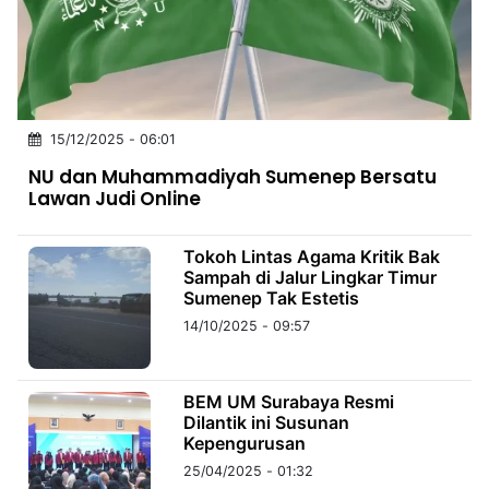
MULTIMEDIA
INDONESIA
Partner
15/12/2025 - 06:01
Insight
Suara
Lens
Daily
Jalan
Idealita
Kita
Dinamikapost.com
Radar
Seedbacklink
NU dan Muhammadiyah Sumenep Bersatu
NTB
Time
IDN
Jogja
Rakyat
News
Notice
Baru
Lawan Judi Online
Follow
Kabarbaru
Tokoh Lintas Agama Kritik Bak
Sampah di Jalur Lingkar Timur
Sumenep Tak Estetis
14/10/2025 - 09:57
BEM UM Surabaya Resmi
Dilantik ini Susunan
Kepengurusan
25/04/2025 - 01:32