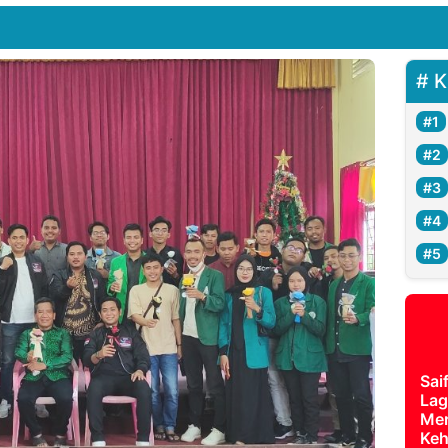
K
Sai
Lag
Mer
Keh