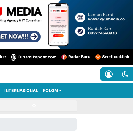
ice
Radar Baru
Seedbacklink
Dinamikapost.com
INTERNASIONAL
KOLOM