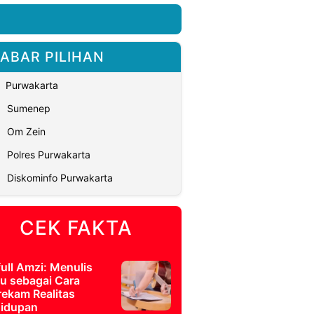
ABAR PILIHAN
Purwakarta
Sumenep
Om Zein
Polres Purwakarta
Diskominfo Purwakarta
CEK FAKTA
full Amzi: Menulis
u sebagai Cara
ekam Realitas
idupan