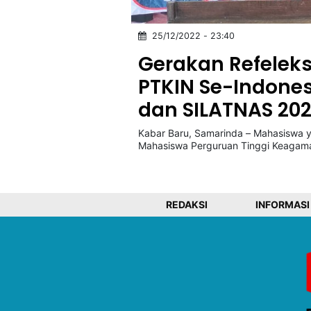
25/12/2022 - 23:40
©
Kabarbaru.co
Gerakan Refeleksi
-
2026
PTKIN Se-Indones
dan SILATNAS 20
PT.
Kabarbaru
Media
Kabar Baru, Samarinda – Mahasiswa y
Holding
Mahasiswa Perguruan Tinggi Keagama
REDAKSI
INFORMASI