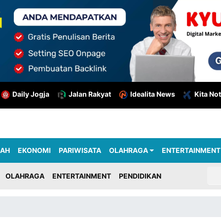
Daily Jogja
Jalan Rakyat
Idealita News
Kita Not
RAH
EKONOMI
PARIWISATA
OLAHRAGA
ENTERTAINMENT
OLAHRAGA
ENTERTAINMENT
PENDIDIKAN