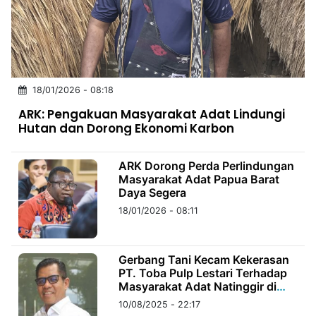
MULTIMEDIA
INDONESIA
Partner
18/01/2026 - 08:18
Insight
Suara
Lens
Daily
Jalan
Idealita
Kita
Radar
Seedbacklink
ARK: Pengakuan Masyarakat Adat Lindungi
NTB
Time
IDN
Jogja
Rakyat
News
Notice
Baru
Hutan dan Dorong Ekonomi Karbon
Follow
Kabarbaru
ARK Dorong Perda Perlindungan
Masyarakat Adat Papua Barat
Daya Segera
18/01/2026 - 08:11
Gerbang Tani Kecam Kekerasan
PT. Toba Pulp Lestari Terhadap
Masyarakat Adat Natinggir di
Tano Batak
10/08/2025 - 22:17