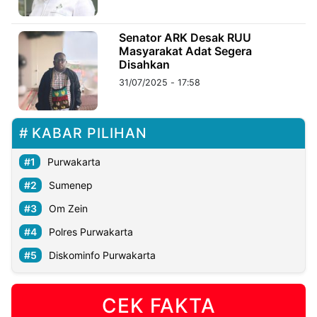
©
Senator ARK Desak RUU
Kabarbaru.co
Masyarakat Adat Segera
-
2026
Disahkan
31/07/2025 - 17:58
PT.
Kabarbaru
Media
Holding
KABAR PILIHAN
Purwakarta
Sumenep
Om Zein
Polres Purwakarta
Diskominfo Purwakarta
CEK FAKTA