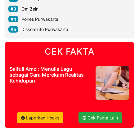
Om Zein
©
Polres Purwakarta
Kabarbaru.co
-
2026
Diskominfo Purwakarta
PT.
Kabarbaru
CEK FAKTA
Media
Holding
Saifull Amzi: Menulis Lagu
sebagai Cara Merekam Realitas
Kehidupan
Laporkan Hoaks
Cek Fakta Lain