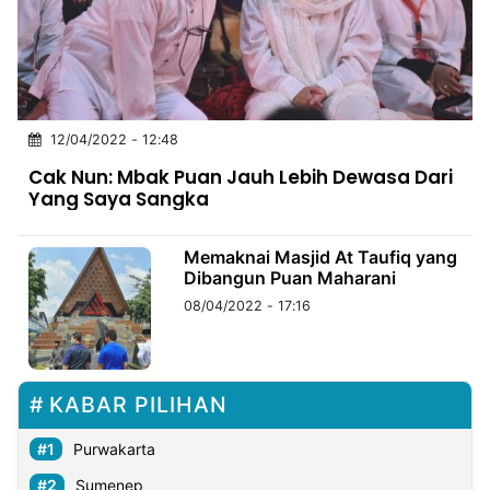
MULTIMEDIA
INDONESIA
Partner
12/04/2022 - 12:48
Insight
Suara
Lens
Daily
Jalan
Idealita
Kita
Dinamikapost.com
Radar
Seedbacklink
Cak Nun: Mbak Puan Jauh Lebih Dewasa Dari
NTB
Time
IDN
Jogja
Rakyat
News
Notice
Baru
Yang Saya Sangka
Follow
Kabarbaru
Memaknai Masjid At Taufiq yang
Dibangun Puan Maharani
08/04/2022 - 17:16
KABAR PILIHAN
Purwakarta
Sumenep