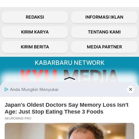
REDAKSI
INFORMASI IKLAN
KIRIM KARYA
TENTANG KAMI
KIRIM BERITA
MEDIA PARTNER
KABARBARU NETWORK
About Our Kabarbaru.co
Kabarbaru.co menyajikan berita aktual dan
inspiratif dari sudut pandang berbaik sangka
serta terverifikasi dari sumber yang tepat.
Follow Kabarbaru