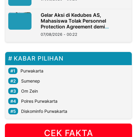
Gelar Aksi di Kedubes AS,
Mahasiswa Tolak Personnel
Protection Agreement demi
Kedaulatan Negara
07/08/2026 - 00:22
KABAR PILIHAN
Purwakarta
Sumenep
Om Zein
Polres Purwakarta
Diskominfo Purwakarta
CEK FAKTA