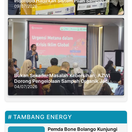
Indofood Hadirkan Sistem Pilah Sampah di
Semasa Piknik
09/07/2026
Bukan Sekadar Masalah Kebersihan, AZWI
Dorong Pengelolaan Sampah Organik Jadi
Solusi Krisis Iklim
04/07/2026
TAMBANG ENERGY
Pemda Bone Bolango Kunjungi