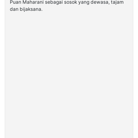
Puan Maharani sebagai sosok yang dewasa, tajam
dan bijaksana.
©
Kabarbaru.co
-
2026
PT.
Kabarbaru
Media
Holding