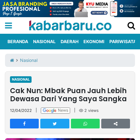
BERANDA
NASIONAL
DAERAH
EKONOMI
PARIWISATA
Informasi
KabarbaruTV
Kirim
Tentang
Nasional
Iklan
Berita
Kami
NASIONAL
Berita
Cak Nun: Mbak Puan Jauh Lebih
Nasional
International
Olahraga
Entertainment
Daerah
Pariwisata
Kuliner
Kolom
Dewasa Dari Yang Saya Sangka
12/04/2022
|
|
2
views
Network
PT
TREETAN