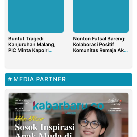
Buntut Tragedi
Nonton Futsal Bareng:
Kanjuruhan Malang,
Kolaborasi Positif
PIC Minta Kapolri
Komunitas Remaja Aksi
Copot Kapolda Jatim
(REKSI) dengan Link
dan Kapolres Malang
Agency
MEDIA PARTNER