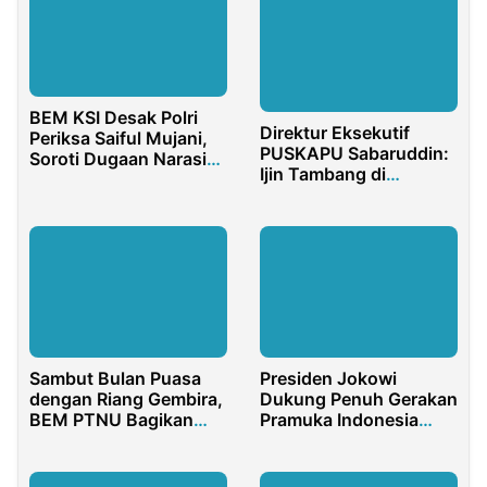
BEM KSI Desak Polri
Direktur Eksekutif
Periksa Saiful Mujani,
PUSKAPU Sabaruddin:
Soroti Dugaan Narasi
Ijin Tambang di
Inkonstitusional
Indonesia
Memunculkan
Maladministrasi
Sambut Bulan Puasa
Presiden Jokowi
dengan Riang Gembira,
Dukung Penuh Gerakan
BEM PTNU Bagikan
Pramuka Indonesia
Sembako untuk
Bersiap untuk Jambore
Masyarakat
Dunia