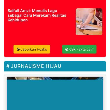
Saifull Amzi: Menulis Lagu
sebagai Cara Merekam Realitas
Kehidupan
Laporkan Hoaks
Cek Fakta Lain
JURNALISME HIJAU