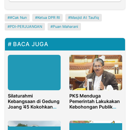
#Cak Nun
Ketua DPR RI
Masjid At Taufiq
PDI-PERJUANGAN
Puan Maharani
BACA JUGA
Silaturahmi
PKS Menduga
Kebangsaan di Gedung
Pemerintah Lakukakan
Joang ’45 Kokohkan
Kebohongan Publik
Persatuan Bangsa
dalam Kemendisbud-
Ristek