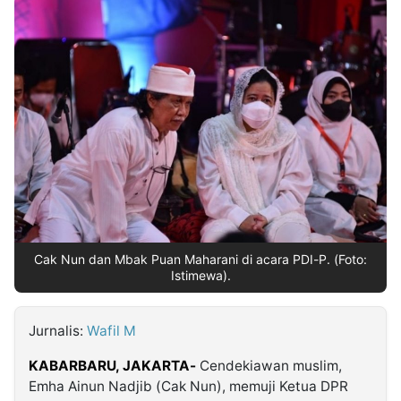
MULTIMEDIA
INDONESIA
Partner
Insight
Suara
Lens
Daily
Jalan
Idealita
Kita
Dinamikapost.com
Radar
Seedbacklink
NTB
Time
IDN
Jogja
Rakyat
News
Notice
Baru
Follow
Kabarbaru
Cak Nun dan Mbak Puan Maharani di acara PDI-P. (Foto:
Istimewa).
Jurnalis:
Wafil M
KABARBARU, JAKARTA-
Cendekiawan muslim,
Emha Ainun Nadjib (Cak Nun), memuji Ketua DPR