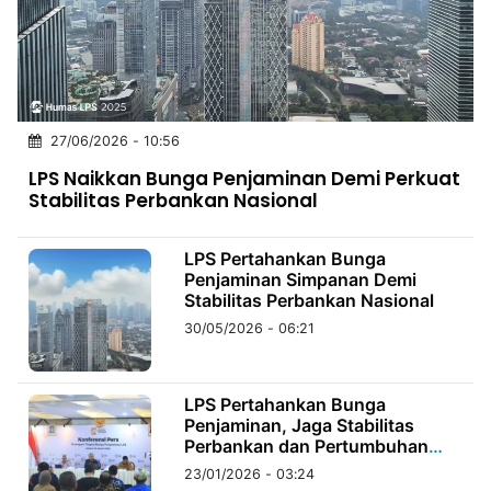
MULTIMEDIA
INDONESIA
Partner
27/06/2026 - 10:56
Insight
Suara
Lens
Daily
Jalan
Idealita
Kita
Dinamikapost.com
Radar
Seedbacklink
LPS Naikkan Bunga Penjaminan Demi Perkuat
NTB
Time
IDN
Jogja
Rakyat
News
Notice
Baru
Stabilitas Perbankan Nasional
Follow
Kabarbaru
LPS Pertahankan Bunga
Penjaminan Simpanan Demi
Stabilitas Perbankan Nasional
30/05/2026 - 06:21
LPS Pertahankan Bunga
Penjaminan, Jaga Stabilitas
Perbankan dan Pertumbuhan
Ekonomi
23/01/2026 - 03:24