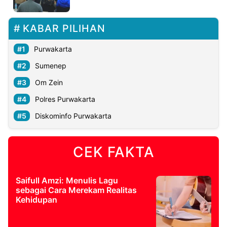
©
KABAR PILIHAN
Kabarbaru.co
-
2026
Purwakarta
Sumenep
PT.
Kabarbaru
Om Zein
Media
Holding
Polres Purwakarta
Diskominfo Purwakarta
CEK FAKTA
Saifull Amzi: Menulis Lagu
sebagai Cara Merekam Realitas
Kehidupan