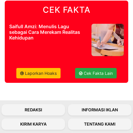
CEK FAKTA
©
Kabarbaru.co
-
2026
Saifull Amzi: Menulis Lagu
sebagai Cara Merekam Realitas
Kehidupan
PT.
Kabarbaru
Media
Holding
Laporkan Hoaks
Cek Fakta Lain
REDAKSI
INFORMASI IKLAN
KIRIM KARYA
TENTANG KAMI