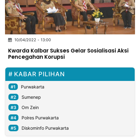
MULTIMEDIA
INDONESIA
Partner
10/04/2022 - 13:00
Insight
Suara
Lens
Daily
Jalan
Idealita
Kita
Dinamikapost.com
Radar
Seedbacklink
Kwarda Kalbar Sukses Gelar Sosialisasi Aksi
NTB
Time
IDN
Jogja
Rakyat
News
Notice
Baru
Pencegahan Korupsi
Follow
Kabarbaru
KABAR PILIHAN
Purwakarta
Sumenep
Om Zein
Polres Purwakarta
Diskominfo Purwakarta