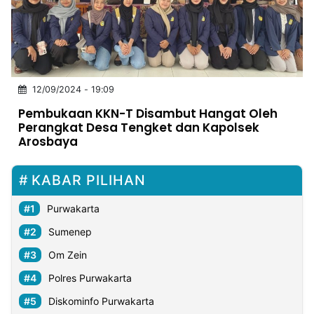
MULTIMEDIA
INDONESIA
Partner
12/09/2024 - 19:09
Insight
Suara
Lens
Daily
Jalan
Idealita
Kita
Radar
Seedbacklink
Pembukaan KKN-T Disambut Hangat Oleh
NTB
Time
IDN
Jogja
Rakyat
News
Notice
Baru
Perangkat Desa Tengket dan Kapolsek
Arosbaya
Follow
Kabarbaru
KABAR PILIHAN
Purwakarta
Sumenep
Om Zein
Polres Purwakarta
Diskominfo Purwakarta