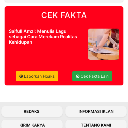
CEK FAKTA
©
Kabarbaru.co
-
2026
Saifull Amzi: Menulis Lagu
sebagai Cara Merekam Realitas
PT.
Kehidupan
Kabarbaru
Media
Holding
Laporkan Hoaks
Cek Fakta Lain
REDAKSI
INFORMASI IKLAN
KIRIM KARYA
TENTANG KAMI