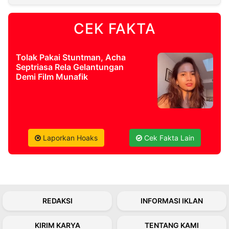
CEK FAKTA
©
Kabarbaru.co
-
2026
Tolak Pakai Stuntman, Acha
Septriasa Rela Gelantungan
PT.
Demi Film Munafik
Kabarbaru
Media
Holding
Laporkan Hoaks
Cek Fakta Lain
REDAKSI
INFORMASI IKLAN
KIRIM KARYA
TENTANG KAMI