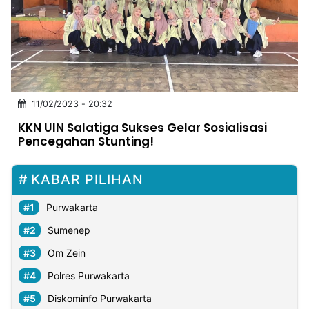
MULTIMEDIA
INDONESIA
Partner
Insight
Suara
Lens
Daily
Jalan
Idealita
Kita
Dinamikapost.com
Radar
Seedbacklink
11/02/2023 - 20:32
NTB
Time
IDN
Jogja
Rakyat
News
Notice
Baru
KKN UIN Salatiga Sukses Gelar Sosialisasi
Pencegahan Stunting!
Follow
Kabarbaru
KABAR PILIHAN
Purwakarta
Sumenep
Om Zein
Polres Purwakarta
Diskominfo Purwakarta