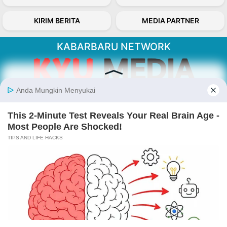
KIRIM BERITA
MEDIA PARTNER
KABARBARU NETWORK
About Our Kabarbaru.co
Kabarbaru.co menyajikan berita aktual dan
inspiratif dari sudut pandang berbaik sangka
serta terverifikasi dari sumber yang tepat.
Follow Kabarbaru