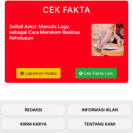
CEK FAKTA
©
Kabarbaru.co
-
2026
Saifull Amzi: Menulis Lagu
sebagai Cara Merekam Realitas
Kehidupan
PT.
Kabarbaru
Media
Holding
Laporkan Hoaks
Cek Fakta Lain
REDAKSI
INFORMASI IKLAN
KIRIM KARYA
TENTANG KAMI