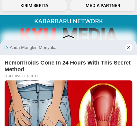
KIRIM BERITA
MEDIA PARTNER
KABARBARU NETWORK
About Our Kabarbaru.co
Kabarbaru.co menyajikan berita aktual dan
inspiratif dari sudut pandang berbaik sangka
serta terverifikasi dari sumber yang tepat.
Follow Kabarbaru