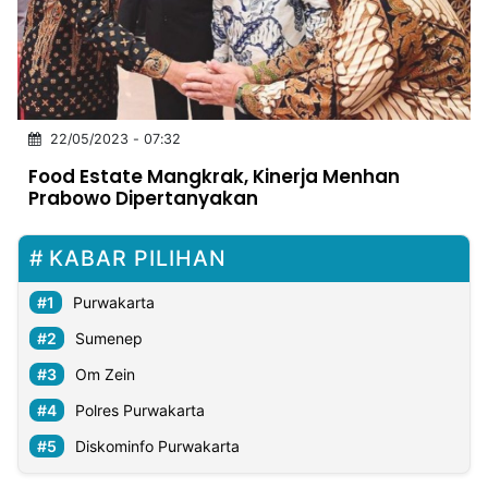
MULTIMEDIA
INDONESIA
Partner
22/05/2023 - 07:32
Insight
Suara
Lens
Daily
Jalan
Idealita
Kita
Dinamikapost.com
Radar
Seedbacklink
Food Estate Mangkrak, Kinerja Menhan
NTB
Time
IDN
Jogja
Rakyat
News
Notice
Baru
Prabowo Dipertanyakan
Follow
Kabarbaru
KABAR PILIHAN
Purwakarta
Sumenep
Om Zein
Polres Purwakarta
Diskominfo Purwakarta