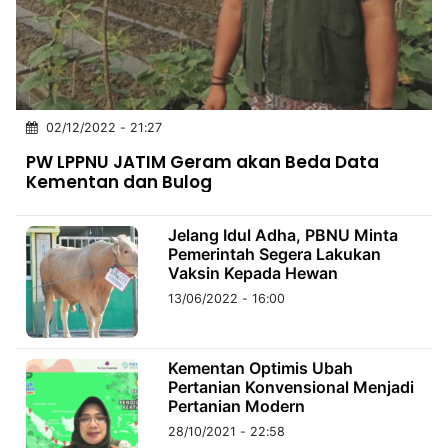
MULTIMEDIA
INDONESIA
Partner
02/12/2022 - 21:27
Insight
Suara
Lens
Daily
Jalan
Idealita
Kita
Dinamikapost.com
Radar
Seedbacklink
PW LPPNU JATIM Geram akan Beda Data
NTB
Time
IDN
Jogja
Rakyat
News
Notice
Baru
Kementan dan Bulog
Follow
Kabarbaru
Jelang Idul Adha, PBNU Minta
Pemerintah Segera Lakukan
Vaksin Kepada Hewan
13/06/2022 - 16:00
Kementan Optimis Ubah
Pertanian Konvensional Menjadi
Pertanian Modern
28/10/2021 - 22:58