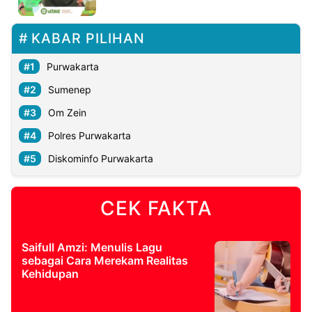
©
KABAR PILIHAN
Kabarbaru.co
-
2026
Purwakarta
Sumenep
PT.
Kabarbaru
Om Zein
Media
Holding
Polres Purwakarta
Diskominfo Purwakarta
CEK FAKTA
Saifull Amzi: Menulis Lagu
sebagai Cara Merekam Realitas
Kehidupan