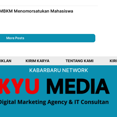
: MBKM Menomorsatukan Mahasiswa
More Posts
 IKLAN
KIRIM KARYA
TENTANG KAMI
KIR
KABARBARU NETWORK