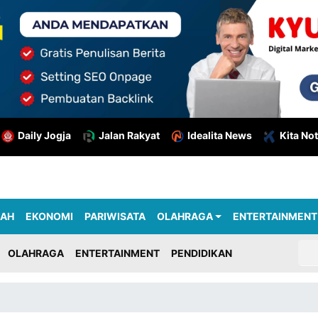
Daily Jogja
Jalan Rakyat
Idealita News
Kita Not
RAH
EKONOMI
PARIWISATA
OLAHRAGA
ENTERTAINMENT
OLAHRAGA
ENTERTAINMENT
PENDIDIKAN