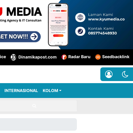
ice
Radar Baru
Seedbacklink
Dinamikapost.com
INTERNASIONAL
KOLOM