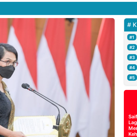
K
Sai
Lag
Mer
Keh