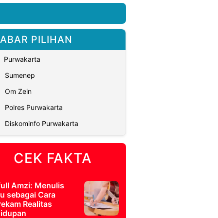
ABAR PILIHAN
Purwakarta
Sumenep
Om Zein
Polres Purwakarta
Diskominfo Purwakarta
CEK FAKTA
full Amzi: Menulis
u sebagai Cara
ekam Realitas
idupan