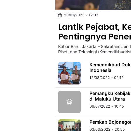
20/01/2023 - 12:03
©
Kabarbaru.co
Lantik Pejabat, 
-
2026
Pentingnya Pener
Kabar Baru, Jakarta – Sekretaris Jen
PT.
Kabarbaru
Riset, dan Teknologi (Kemendikbudris
Media
Holding
Kemendikbud Duku
Indonesia
12/08/2022 - 02:12
Pemangku Kebijaka
di Maluku Utara
06/07/2022 - 10:45
Pemkab Bojonegor
03/03/2022 - 20:55