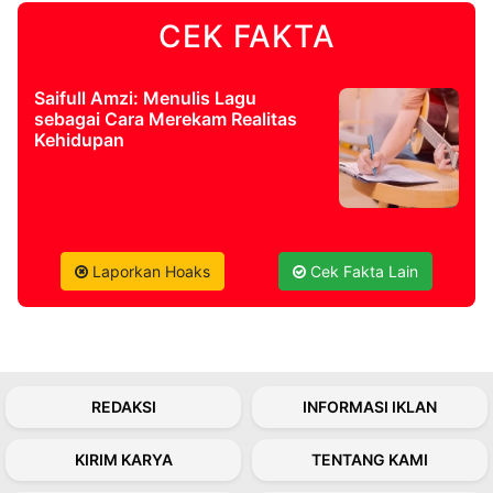
CEK FAKTA
©
Kabarbaru.co
-
2026
Saifull Amzi: Menulis Lagu
sebagai Cara Merekam Realitas
Kehidupan
PT.
Kabarbaru
Media
Holding
Laporkan Hoaks
Cek Fakta Lain
REDAKSI
INFORMASI IKLAN
KIRIM KARYA
TENTANG KAMI